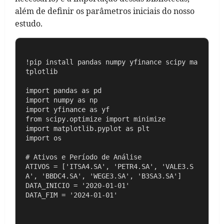
além de definir os parâmetros iniciais do nosso
estudo.
!pip install pandas numpy yfinance scipy ma
tplotlib

import pandas as pd

import numpy as np

import yfinance as yf

from scipy.optimize import minimize

import matplotlib.pyplot as plt

import os

# Ativos e Período de Análise

ATIVOS = ['ITSA4.SA', 'PETR4.SA', 'VALE3.S
A', 'BBDC4.SA', 'WEGE3.SA', 'B3SA3.SA']

DATA_INICIO = '2020-01-01'

DATA_FIM = '2024-01-01'
