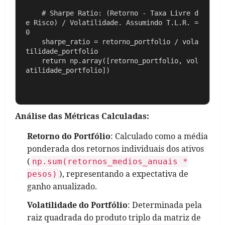
    # Sharpe Ratio: (Retorno - Taxa Livre d
e Risco) / Volatilidade. Assumindo T.L.R. = 
0

    sharpe_ratio = retorno_portfolio / vola
tilidade_portfolio  

    return np.array([retorno_portfolio, vol
atilidade_portfolio])

Análise das Métricas Calculadas:
Retorno do Portfólio
: Calculado como a média
ponderada dos retornos individuais dos ativos
(
np.sum(retornos_medios_anuais *
), representando a expectativa de
pesos)
ganho anualizado.
Volatilidade do Portfólio
: Determinada pela
raiz quadrada do produto triplo da matriz de