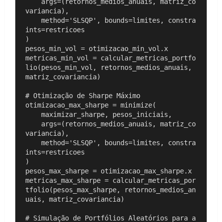
    args=(retornos_medios_anuais, matriz_co
variancia), 

    method='SLSQP', bounds=limites, constra
ints=restricoes

)

pesos_min_vol = otimizacao_min_vol.x

metricas_min_vol = calcular_metricas_portfo
lio(pesos_min_vol, retornos_medios_anuais, 
matriz_covariancia)

# Otimização de Sharpe Máximo

otimizacao_max_sharpe = minimize(

    maximizar_sharpe, pesos_iniciais, 

    args=(retornos_medios_anuais, matriz_co
variancia), 

    method='SLSQP', bounds=limites, constra
ints=restricoes

)

pesos_max_sharpe = otimizacao_max_sharpe.x

metricas_max_sharpe = calcular_metricas_por
tfolio(pesos_max_sharpe, retornos_medios_an
uais, matriz_covariancia)

# Simulação de Portfólios Aleatórios para a 