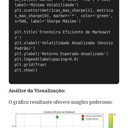
label='Mínima Volatilidade')

plt.scatter(metricas_max_sharpe[1], metrica
s_max_sharpe[0], marker='*', color='green', 
s=500, label='Sharpe Máximo')

plt.title('Fronteira Eficiente de Markowit
z')

plt.xlabel('Volatilidade Anualizada (Desvio 
Padrão)')

plt.ylabel('Retorno Esperado Anualizado')

plt.legend(labelspacing=0.8)

plt.grid(True)

Análise da Visualização:
O gráfico resultante oferece insights poderosos: