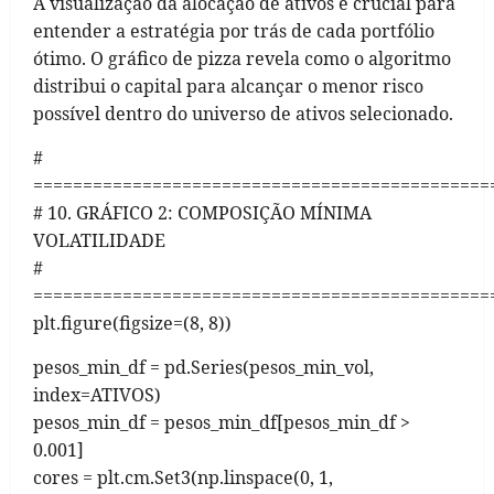
A visualização da alocação de ativos é crucial para
entender a estratégia por trás de cada portfólio
ótimo. O gráfico de pizza revela como o algoritmo
distribui o capital para alcançar o menor risco
possível dentro do universo de ativos selecionado.
#
==============================================
# 10. GRÁFICO 2: COMPOSIÇÃO MÍNIMA
VOLATILIDADE
#
==============================================
plt.figure(figsize=(8, 8))
pesos_min_df = pd.Series(pesos_min_vol,
index=ATIVOS)
pesos_min_df = pesos_min_df[pesos_min_df >
0.001]
cores = plt.cm.Set3(np.linspace(0, 1,