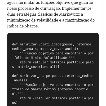
agora formular as funções objetivo que guiarão
nosso processo de otimização. Implementamos
duas estratégias clássicas de Markowitz: a
minimização de volatilidade e a maximização do
Índice de Sharpe.
def minimizar_volatilidade(pesos, retornos_
medios_anuais, matriz_covariancia):

    """Função objetivo para encontrar o por
tfólio de Mínima Volatilidade."""

    return calcular_metricas_portfolio(peso
s, matriz_covariancia)[1]

def maximizar_sharpe(pesos, retornos_medios
_anuais):

    """Função objetivo para encontrar o por
tfólio de Sharpe Máximo (retorno negativ
o)."""

    return -calcular_metricas_portfolio(pes