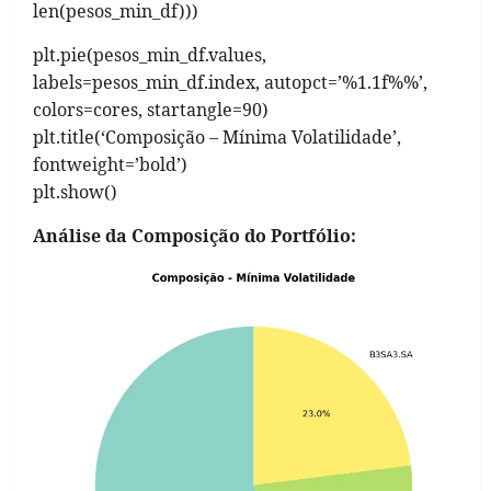
len(pesos_min_df)))
plt.pie(pesos_min_df.values,
labels=pesos_min_df.index, autopct=’%1.1f%%’,
colors=cores, startangle=90)
plt.title(‘Composição – Mínima Volatilidade’,
fontweight=’bold’)
plt.show()
Análise da Composição do Portfólio: