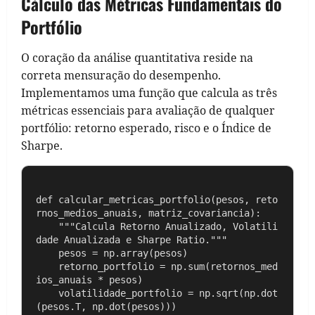
Cálculo das Métricas Fundamentais do
Portfólio
O coração da análise quantitativa reside na
correta mensuração do desempenho.
Implementamos uma função que calcula as três
métricas essenciais para avaliação de qualquer
portfólio: retorno esperado, risco e o Índice de
Sharpe.
def calcular_metricas_portfolio(pesos, reto
rnos_medios_anuais, matriz_covariancia):

    """Calcula Retorno Anualizado, Volatili
dade Anualizada e Sharpe Ratio."""

    pesos = np.array(pesos)

    retorno_portfolio = np.sum(retornos_med
ios_anuais * pesos)

    volatilidade_portfolio = np.sqrt(np.dot
(pesos.T, np.dot(pesos)))
