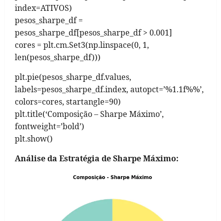
index=ATIVOS)
pesos_sharpe_df =
pesos_sharpe_df[pesos_sharpe_df > 0.001]
cores = plt.cm.Set3(np.linspace(0, 1,
len(pesos_sharpe_df)))
plt.pie(pesos_sharpe_df.values,
labels=pesos_sharpe_df.index, autopct=’%1.1f%%’,
colors=cores, startangle=90)
plt.title(‘Composição – Sharpe Máximo’,
fontweight=’bold’)
plt.show()
Análise da Estratégia de Sharpe Máximo: