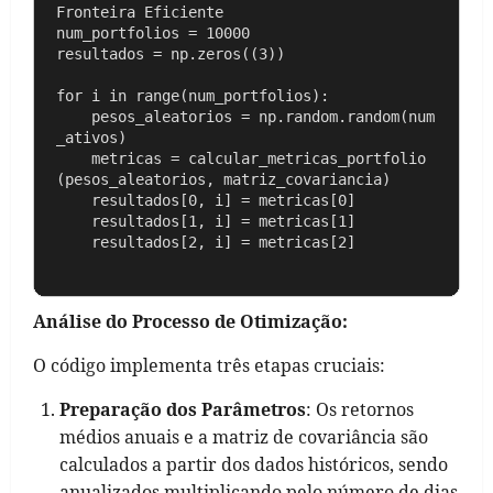
Fronteira Eficiente

num_portfolios = 10000

resultados = np.zeros((3))

for i in range(num_portfolios):

    pesos_aleatorios = np.random.random(num
_ativos)

    metricas = calcular_metricas_portfolio
(pesos_aleatorios, matriz_covariancia)

    resultados[0, i] = metricas[0] 

    resultados[1, i] = metricas[1] 

Análise do Processo de Otimização:
O código implementa três etapas cruciais:
Preparação dos Parâmetros
: Os retornos
médios anuais e a matriz de covariância são
calculados a partir dos dados históricos, sendo
anualizados multiplicando pelo número de dias