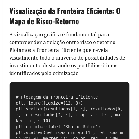
Visualização da Fronteira Eficiente: O
Mapa de Risco-Retorno
A visualização gráfica é fundamental para
compreender a relação entre risco e retorno.
Plotamos a Fronteira Eficiente que revela
visualmente todo o universo de possibilidades de
investimento, destacando os portfólios ótimos
identificados pela otimização.
# Plotagem da Fronteira Eficiente

plt.figure(figsize=(12, 8))

plt.scatter(resultados[1, :], resultados[0, 
:], c=resultados[2, :], cmap='viridis', mar
ker='o', s=10)

plt.colorbar(label='Sharpe Ratio')

plt.scatter(metricas_min_vol[1], metricas_m
in_vol[0], marker='*', color='red', s=500, 