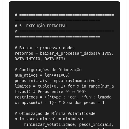
# =========================================
=====================================

# 5. EXECUÇÃO PRINCIPAL

# =========================================
=====================================

# Baixar e processar dados

retornos = baixar_e_processar_dados(ATIVOS, 
DATA_INICIO, DATA_FIM)

# Configurações de Otimização

num_ativos = len(ATIVOS)

pesos_iniciais = np.array(num_ativos)

limites = tuple((0, 1) for x in range(num_a
tivos)) # Pesos entre 0% e 100%

restricoes = ({'type': 'eq', 'fun': lambda 
x: np.sum(x) - 1}) # Soma dos pesos = 1

# Otimização de Mínima Volatilidade

otimizacao_min_vol = minimize(

    minimizar_volatilidade, pesos_iniciais, 
