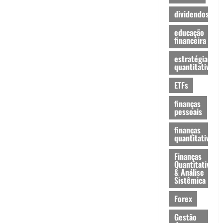
dividendos
educação
financeira
estratégia
quantitativa
ETFs
finanças
pessoais
finanças
quantitativas
Finanças
Quantitativas
& Análise
Sistêmica
Forex
Gestão