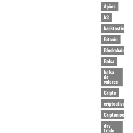
Ações
b3
backtesting
Bitcoin
Blockchain
Bolsa
bolsa
de
valores
Cripto
criptoativos
Criptomoedas
day
trade