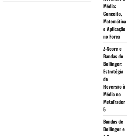
o
Média:
Tillson
T3
Conceito,
em
Python:
Matemática
Código
e Aplicação
Comentado
e
no Forex
Explicações
Z-Score e
Bandas de
Bollinger:
Estratégia
de
Reversão à
Média no
MetaTrader
5
Bandas de
Bollinger e