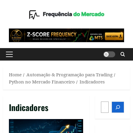
Skip
to
content
Primary
Menu
Home
Automação & Programação para Trading
Python no Mercado Financeiro
Indicadores
SEARCH
Indicadores