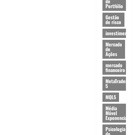
de
Portfólio
Gestão
de risco
investimentos
Mercado
de
Ações
mercado
financeiro
MetaTrader
5
MQL5
Média
Móvel
Exponencial
Psicologia
do