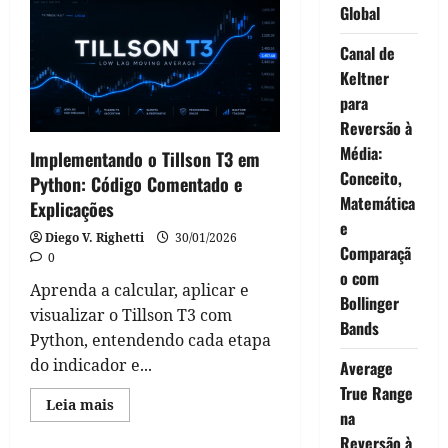
Global
dos
US$
175
Canal de
Milhões:
A
Keltner
Estratégia
breakout
para
donchian
em
Reversão à
Python
Média:
Implementando o Tillson T3 em
Conceito,
Python: Código Comentado e
Matemática
Explicações
e
Diego V. Righetti
30/01/2026
Comparaçã
0
o com
Aprenda a calcular, aplicar e
Bollinger
visualizar o Tillson T3 com
Bands
Python, entendendo cada etapa
do indicador e...
Average
True Range
Read
Leia mais
na
more
about
Reversão à
Implementando