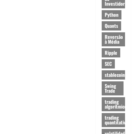
Investidor
Python
Quants
Reversão
à Média
Ripple
SEC
stablecoins
Swing
Trade
trading
algorítmico
trading
quantitativo
volatilidade