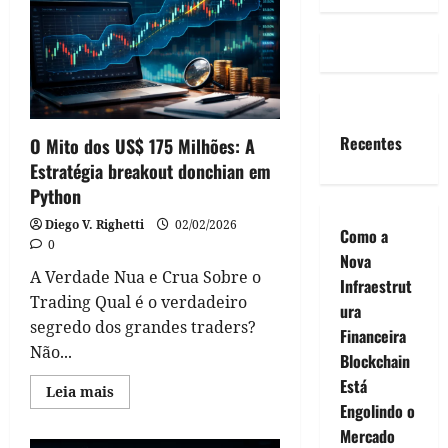
Recentes
O Mito dos US$ 175 Milhões: A
Estratégia breakout donchian em
Python
Diego V. Righetti
02/02/2026
Como a
0
Nova
A Verdade Nua e Crua Sobre o
Infraestrut
Trading Qual é o verdadeiro
ura
segredo dos grandes traders?
Financeira
Não...
Blockchain
Está
Read
Leia mais
more
Engolindo o
about
O
Mercado
Mito