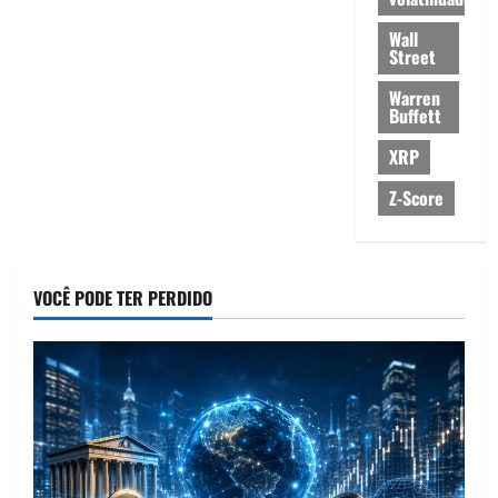
Wall
Street
Warren
Buffett
XRP
Z-Score
VOCÊ PODE TER PERDIDO