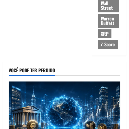
Wall
Street
Warren
Buffett
XRP
Z-Score
VOCÊ PODE TER PERDIDO