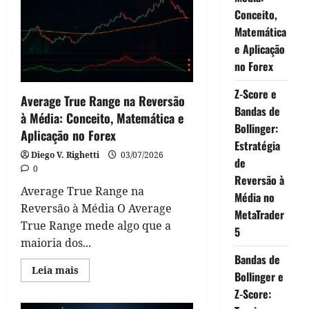
Keltner
para
Conceito,
Reversão
à
Matemática
Média:
e Aplicação
Conceito,
Matemática
no Forex
e
Comparação
com
Z-Score e
Bollinger
Average True Range na Reversão
Bands
Bandas de
à Média: Conceito, Matemática e
Bollinger:
Aplicação no Forex
Estratégia
Diego V. Righetti
03/07/2026
de
0
Reversão à
Average True Range na
Média no
Reversão à Média O Average
MetaTrader
True Range mede algo que a
5
maioria dos...
Bandas de
Read
Leia mais
Bollinger e
more
about
Z-Score:
Average
True