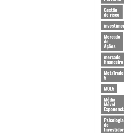
Gestão
de risco
investimentos
Mercado
de
Ações
mercado
financeiro
MetaTrader
5
MQL5
Média
Móvel
Exponencial
Psicologia
do
Investidor