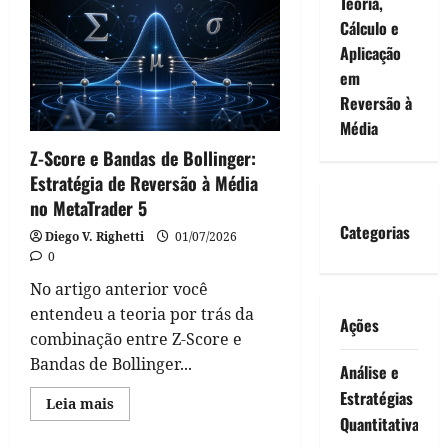
Teoria,
Range
Cálculo e
na
Reversão
Aplicação
à
Média:
em
Conceito,
Matemática
Reversão à
e
Aplicação
Média
no
Forex
Z-Score e Bandas de Bollinger:
Estratégia de Reversão à Média
no MetaTrader 5
Categorias
Diego V. Righetti
01/07/2026
0
No artigo anterior você
entendeu a teoria por trás da
Ações
combinação entre Z-Score e
Bandas de Bollinger...
Análise e
Estratégias
Read
Leia mais
more
Quantitativa
about
Z-