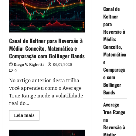
Infraestrutura
Financeira
Canal de
Blockchain
Está
Keltner
Engolindo
o
para
Mercado
Global
Reversão à
Média:
Canal de Keltner para Reversão à
Conceito,
Média: Conceito, Matemática e
Matemática
Comparação com Bollinger Bands
e
Diego V. Righetti
06/07/2026
Comparaçã
0
o com
No artigo anterior desta trilha
Bollinger
você aprendeu como o Average
Bands
True Range mede a volatilidade
real do...
Average
True Range
Read
Leia mais
na
more
about
Reversão à
Canal
de
Média: