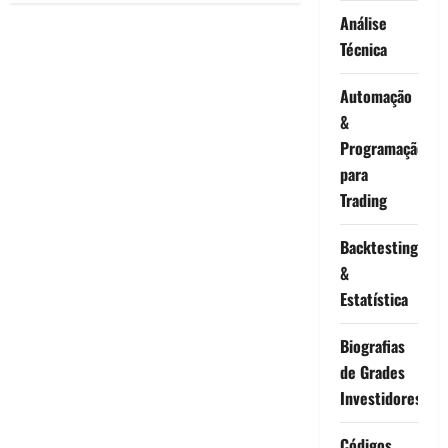
Score
Análise
e
Bandas
Técnica
de
Bollinger:
Estratégia
Automação
de
Reversão
&
à
Média
Programação
no
MetaTrader
para
5
Trading
Backtesting
&
Estatística
Biografias
de Grades
Investidores
Códigos