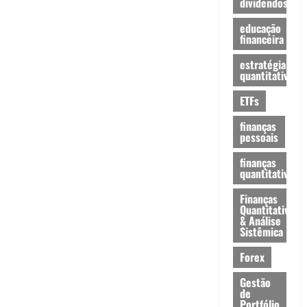
dividendos
educação
financeira
estratégia
quantitativa
ETFs
finanças
pessoais
finanças
quantitativas
Finanças
Quantitativas
& Análise
Sistêmica
Forex
Gestão
de
Portfólio