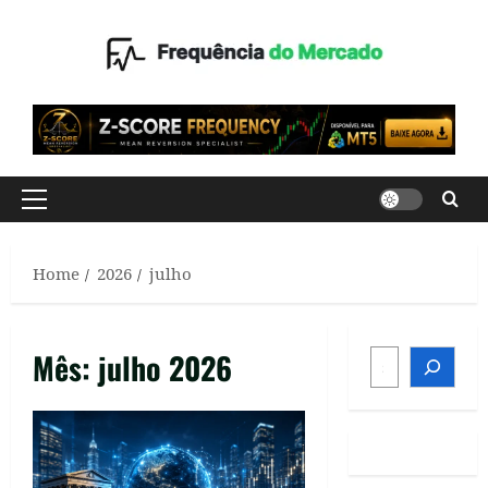
Skip
to
content
Primary
Menu
Home
2026
julho
SEARCH
Mês:
julho 2026