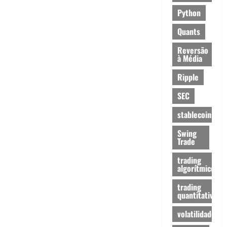
Python
Quants
Reversão
à Média
Ripple
SEC
stablecoins
Swing
Trade
trading
algorítmico
trading
quantitativo
volatilidade