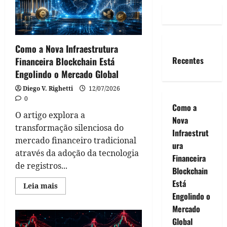
Como a Nova Infraestrutura
Recentes
Financeira Blockchain Está
Engolindo o Mercado Global
Diego V. Righetti
12/07/2026
0
Como a
O artigo explora a
Nova
transformação silenciosa do
Infraestrut
mercado financeiro tradicional
ura
através da adoção da tecnologia
Financeira
de registros...
Blockchain
Está
Read
Leia mais
more
Engolindo o
about
Como
Mercado
a
Global
Nova