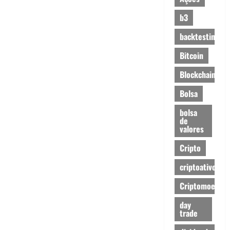
b3
backtesting
Bitcoin
Blockchain
Bolsa
bolsa
de
valores
Cripto
criptoativos
Criptomoedas
day
trade