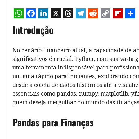
WhatsApp
Facebook
LinkedIn
X
Threads
Telegram
Reddit
Copy
Flipb
Sh
Introdução
Link
No cenário financeiro atual, a capacidade de an
significativos é crucial. Python, com sua vasta
uma ferramenta indispensável para profissionai
um guia rápido para iniciantes, explorando com
desde a coleta de dados históricos até a visual
essenciais como pandas, numpy, matplotlib, yf
quem deseja mergulhar no mundo das finanças 
Pandas para Finanças