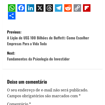
WhatsApp
Facebook
LinkedIn
X
Threads
Telegram
Reddit
Copy
Flipb
Link
Share
P
Previous:
o
A Lição de US$ 100 Bilhões de Buffett: Como Escolher
Empresas Para a Vida Toda
s
Next:
t
Fundamentos da Psicologia do Investidor
n
a
Deixe um comentário
v
O seu endereço de e-mail não será publicado.
Campos obrigatórios são marcados com
*
i
Comentário
*