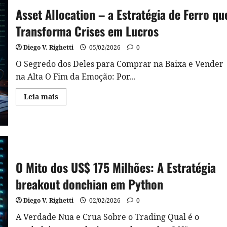
um
Asset Allocation – a Estratégia de Ferro qu
Segredo
que
Transforma Crises em Lucros
pode
Blindar
Seu
Diego V. Righetti
05/02/2026
0
Portfólio
Cripto
O Segredo dos Deles para Comprar na Baixa e Vender
na Alta O Fim da Emoção: Por...
Read
Leia mais
more
about
Asset
Allocation
–
a
Estratégia
de
Ferro
O Mito dos US$ 175 Milhões: A Estratégia
que
Transforma
breakout donchian em Python
Crises
em
Lucros
Diego V. Righetti
02/02/2026
0
A Verdade Nua e Crua Sobre o Trading Qual é o