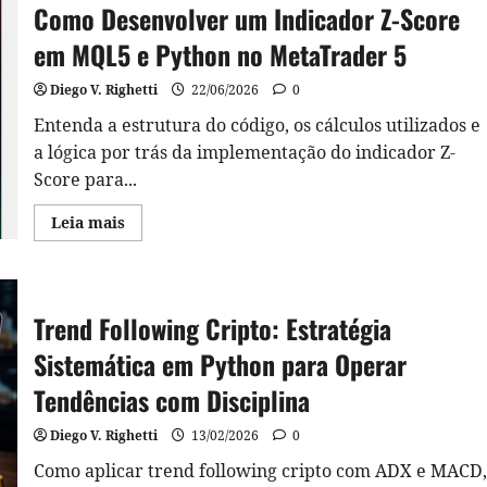
Como Desenvolver um Indicador Z-Score
em MQL5 e Python no MetaTrader 5
Diego V. Righetti
22/06/2026
0
Entenda a estrutura do código, os cálculos utilizados e
a lógica por trás da implementação do indicador Z-
Score para...
Read
Leia mais
more
about
Como
Desenvolver
um
Indicador
Trend Following Cripto: Estratégia
Z-
Score
Sistemática em Python para Operar
em
MQL5
e
Tendências com Disciplina
Python
no
MetaTrader
Diego V. Righetti
13/02/2026
0
5
Como aplicar trend following cripto com ADX e MACD,