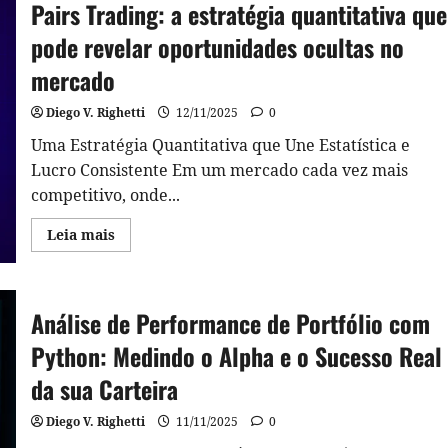
Pairs Trading: a estratégia quantitativa que
Estratégia
e
Dashboard
pode revelar oportunidades ocultas no
mercado
Diego V. Righetti
12/11/2025
0
Uma Estratégia Quantitativa que Une Estatística e
Lucro Consistente Em um mercado cada vez mais
competitivo, onde...
Read
Leia mais
more
about
Pairs
Trading:
a
Análise de Performance de Portfólio com
estratégia
quantitativa
que
Python: Medindo o Alpha e o Sucesso Real
pode
revelar
da sua Carteira
oportunidades
ocultas
no
Diego V. Righetti
11/11/2025
0
mercado