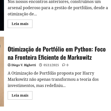
Nos nossos encontros anteriores, construímos um
arsenal poderoso para a gestão de portfólios, desde a
otimização de...
Read
Leia mais
more
about
Análise
de
Performance
de
Otimização de Portfólio em Python: Foco
Portfólio
com
Python:
na Fronteira Eficiente de Markowitz
Medindo
o
Alpha
Diego V. Righetti
05/11/2025
0
e
o
A Otimização de Portfólio proposta por Harry
Sucesso
Real
Markowitz não apenas transformou a teoria dos
da
investimentos, mas redefiniu...
sua
Carteira
Read
Leia mais
more
about
Otimização
de