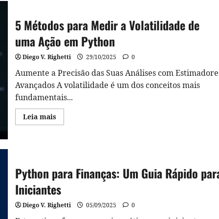
Portfólio
em
Python:
5 Métodos para Medir a Volatilidade de
Foco
na
Fronteira
uma Ação em Python
Eficiente
de
Markowitz
Diego V. Righetti
29/10/2025
0
Aumente a Precisão das Suas Análises com Estimadore
Avançados A volatilidade é um dos conceitos mais
fundamentais...
Read
Leia mais
more
about
5
Métodos
para
Medir
a
Python para Finanças: Um Guia Rápido par
Volatilidade
de
uma
Iniciantes
Ação
em
Python
Diego V. Righetti
05/09/2025
0