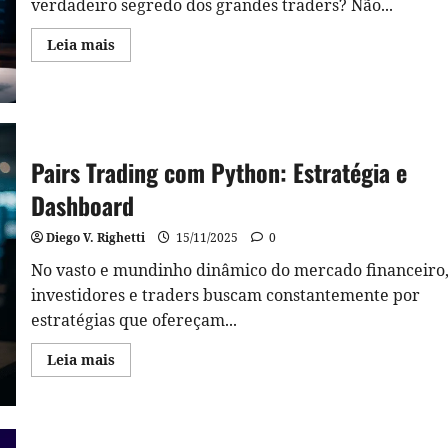
verdadeiro segredo dos grandes traders? Não...
Read
Leia mais
more
about
O
Mito
dos
US$
175
Milhões:
Pairs Trading com Python: Estratégia e
A
Estratégia
Dashboard
breakout
donchian
em
Diego V. Righetti
15/11/2025
0
Python
No vasto e mundinho dinâmico do mercado financeiro
investidores e traders buscam constantemente por
estratégias que ofereçam...
Read
Leia mais
more
about
Pairs
Trading
com
Python: