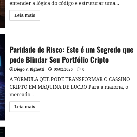
entender a lógica do código e estruturar uma...
Read
Leia mais
more
about
Trend
Following
Cripto:
Estratégia
Sistemática
Paridade de Risco: Este é um Segredo que
em
Python
pode Blindar Seu Portfólio Cripto
para
Operar
Tendências
Diego V. Righetti
09/02/2026
0
com
Disciplina
A FÓRMULA QUE PODE TRANSFORMAR O CASSINO
CRIPTO EM MÁQUINA DE LUCRO Para a maioria, o
mercado...
Read
Leia mais
more
about
Paridade
de
Risco:
Este
é