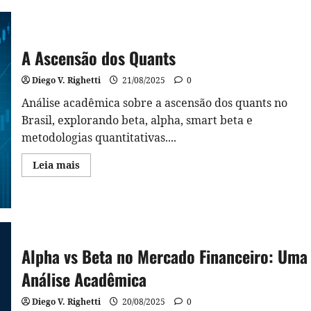
Como
Funciona
um
Modelo
Quantitativo?
A Ascensão dos Quants
Passo
a
Passo
Diego V. Righetti
21/08/2025
0
de
Construção,
Validação
Análise acadêmica sobre a ascensão dos quants no
e
Brasil, explorando beta, alpha, smart beta e
Teste
metodologias quantitativas....
Read
Leia mais
more
about
A
Ascensão
dos
Quants
Alpha vs Beta no Mercado Financeiro: Uma
Análise Acadêmica
Diego V. Righetti
20/08/2025
0