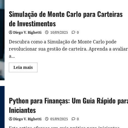
Simulação de Monte Carlo para Carteiras
de Investimentos
Diego V. Righetti
10/09/2025
0
Descubra como a Simulação de Monte Carlo pode
revolucionar sua gestão de carteira. Aprenda a avaliar
a...
Read
Leia mais
more
about
Simulação
de
Monte
Carlo
para
Python para Finanças: Um Guia Rápido par
Carteiras
de
Investimentos
Iniciantes
Diego V. Righetti
05/09/2025
0