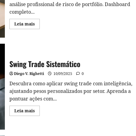
Real
análise profissional de risco de portfólio. Dashboard
da
completo...
sua
Carteira
Read
Leia mais
more
about
VaR
e
CVaR:
Análise
de
Risco
Swing Trade Sistemático
de
Portfólio
com
Diego V. Righetti
10/09/2025
0
Python
Descubra como aplicar swing trade com inteligência,
ajustando pesos personalizados por setor. Aprenda a
pontuar ações com...
Read
Leia mais
more
about
Swing
Trade
Sistemático