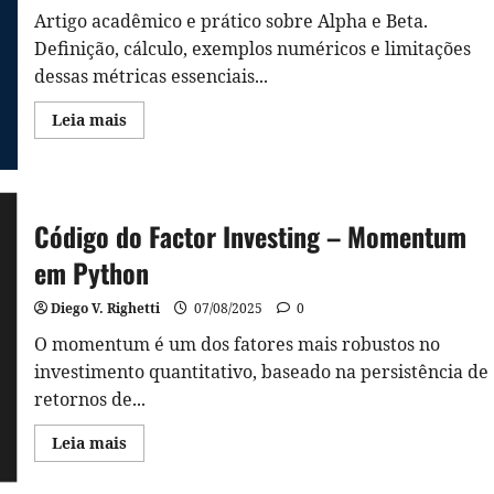
Artigo acadêmico e prático sobre Alpha e Beta.
Definição, cálculo, exemplos numéricos e limitações
dessas métricas essenciais...
Read
Leia mais
more
about
Alpha
vs
Beta
no
Mercado
Código do Factor Investing – Momentum
Financeiro:
Uma
em Python
Análise
Acadêmica
Diego V. Righetti
07/08/2025
0
O momentum é um dos fatores mais robustos no
investimento quantitativo, baseado na persistência de
retornos de...
Read
Leia mais
more
about
Código