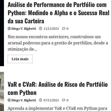
Análise de Performance de Portfólio com
Python: Medindo o Alpha e o Sucesso Real
da sua Carteira
Diego V. Righetti
11/11/2025
0
Nos nossos encontros anteriores, construímos um
arsenal poderoso para a gestão de portfólios, desde a
otimização de...
Read
Leia mais
more
about
Análise
de
Performance
de
VaR e CVaR: Análise de Risco de Portfólio
Portfólio
com
Python:
com Python
Medindo
o
Alpha
Diego V. Righetti
07/11/2025
0
e
o
Aprenda a implementar VaR e CVaR em Python para
Sucesso