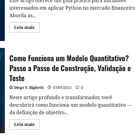
Este artigo oferece um guia prático para iniciantes
interessados em aplicar Python no mercado financeiro
Aborda as...
Read
Leia mais
more
about
Python
para
Finanças:
Um
Como Funciona um Modelo Quantitativo?
Guia
Rápido
para
Passo a Passo de Construção, Validação e
Iniciantes
Teste
Diego V. Righetti
03/09/2025
0
Neste artigo profundo e transformador, você
descobrirá como funciona um modelo quantitativo —
da definição de objetivo...
Read
Leia mais
more
about