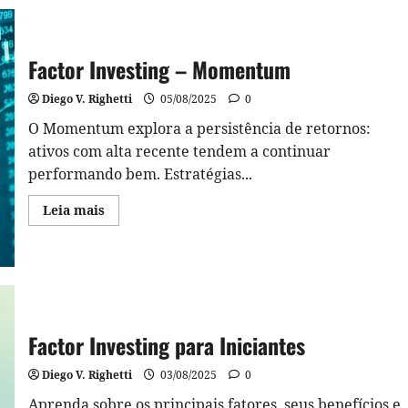
do
Factor
Investing
–
Momentum
Factor Investing – Momentum
em
Python
Diego V. Righetti
05/08/2025
0
O Momentum explora a persistência de retornos:
ativos com alta recente tendem a continuar
performando bem. Estratégias...
Read
Leia mais
more
about
Factor
Investing
–
Momentum
Factor Investing para Iniciantes
Diego V. Righetti
03/08/2025
0
Aprenda sobre os principais fatores, seus benefícios e