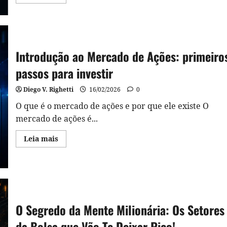
more
about
Reversão
à
Média
no
Mercado
Financeiro
Introdução ao Mercado de Ações: primeiro
passos para investir
Diego V. Righetti
16/02/2026
0
O que é o mercado de ações e por que ele existe O
mercado de ações é...
Read
Leia mais
more
about
Introdução
ao
Mercado
de
Ações:
primeiros
passos
O Segredo da Mente Milionária: Os Setores
para
investir
da Bolsa que Vão Te Deixar Rico!