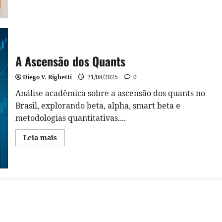
about
A
Importância
do
Investimento
e
da
Gestão
A Ascensão dos Quants
de
Recursos
para
Diego V. Righetti
21/08/2025
0
Empreendedores
Análise acadêmica sobre a ascensão dos quants no
Brasil, explorando beta, alpha, smart beta e
metodologias quantitativas....
Read
Leia mais
more
about
A
Ascensão
dos
Quants