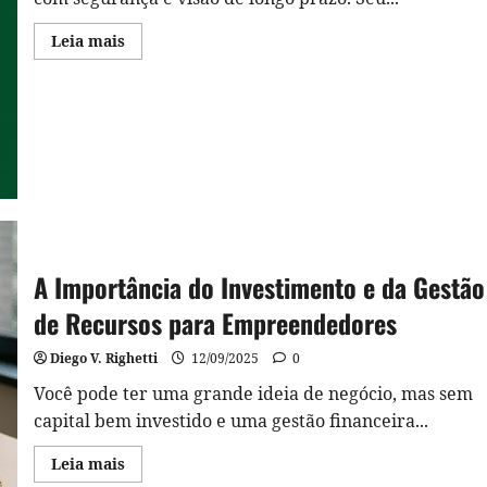
Read
Leia mais
more
about
Bolsa:
O
Caminho
do
Dinheiro
A Importância do Investimento e da Gestão
de Recursos para Empreendedores
Diego V. Righetti
12/09/2025
0
Você pode ter uma grande ideia de negócio, mas sem
capital bem investido e uma gestão financeira...
Read
Leia mais
more