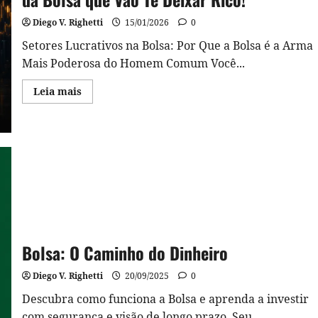
Diego V. Righetti
15/01/2026
0
Setores Lucrativos na Bolsa: Por Que a Bolsa é a Arma
Mais Poderosa do Homem Comum Você...
Read
Leia mais
more
about
O
Segredo
da
Mente
Milionária:
Os
Setores
da
Bolsa
que
Vão
Te
Deixar
Bolsa: O Caminho do Dinheiro
Rico!
Diego V. Righetti
20/09/2025
0
Descubra como funciona a Bolsa e aprenda a investir
com segurança e visão de longo prazo. Seu...