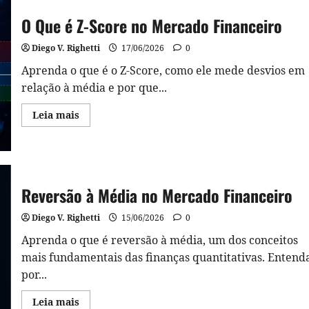
O Que é Z-Score no Mercado Financeiro
Diego V. Righetti
17/06/2026
0
Aprenda o que é o Z-Score, como ele mede desvios em
relação à média e por que...
Read
Leia mais
more
about
O
Que
é
Z-
Score
Reversão à Média no Mercado Financeiro
no
Mercado
Financeiro
Diego V. Righetti
15/06/2026
0
Aprenda o que é reversão à média, um dos conceitos
mais fundamentais das finanças quantitativas. Entend
por...
Read
Leia mais