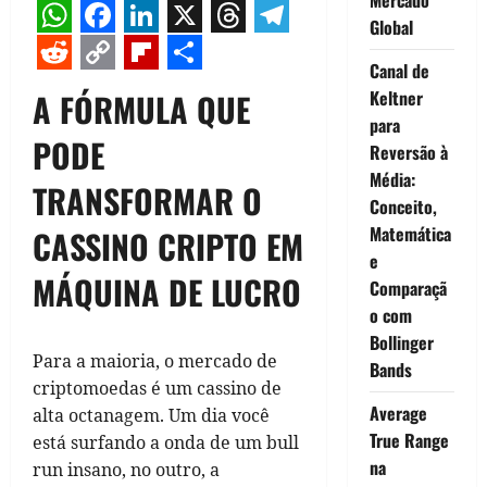
Global
WhatsApp
Facebook
LinkedIn
X
Threads
Telegram
Canal de
Reddit
Copy
Flipboard
Share
A FÓRMULA QUE
Keltner
Link
para
PODE
Reversão à
Média:
TRANSFORMAR O
Conceito,
Matemática
CASSINO CRIPTO EM
e
MÁQUINA DE LUCRO
Comparaçã
o com
Bollinger
Para a maioria, o mercado de
Bands
criptomoedas é um cassino de
Average
alta octanagem. Um dia você
True Range
está surfando a onda de um bull
na
run insano, no outro, a