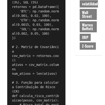
(3%), SOL (5%)

volatilidade
retornos = pd.DataFrame({

    'BTC': np.random.norm
Wall
Street
al(0.001, 0.02, 100), 

    'ETH': np.random.norm
Warren
al(0.0015, 0.03, 100),

Buffett
    'SOL': np.random.norm
al(0.002, 0.05, 100)  

XRP
})

Z-Score
# 2. Matriz de Covariânci
a

cov_matrix = retornos.cov
()

ativos = cov_matrix.colum
ns

num_ativos = len(ativos)

# 3. Função para calcular 
a Contribuição de Risco 
(CR)

def calcula_risco_contrib
uicao(pesos, cov_matrix):

    # Risco total do port