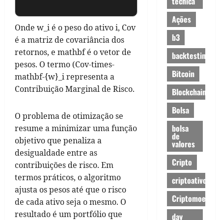
técnica
Ações
Onde w_i é o peso do ativo i, Cov
b3
é a matriz de covariância dos
retornos, e mathbf é o vetor de
backtesting
pesos. O termo (Cov-times-
Bitcoin
mathbf-{w}_i representa a
Contribuição Marginal de Risco.
Blockchain
Bolsa
O problema de otimização se
bolsa
resume a minimizar uma função
de
objetivo que penaliza a
valores
desigualdade entre as
Cripto
contribuições de risco. Em
termos práticos, o algoritmo
criptoativos
ajusta os pesos até que o risco
Criptomoedas
de cada ativo seja o mesmo. O
resultado é um portfólio que
day