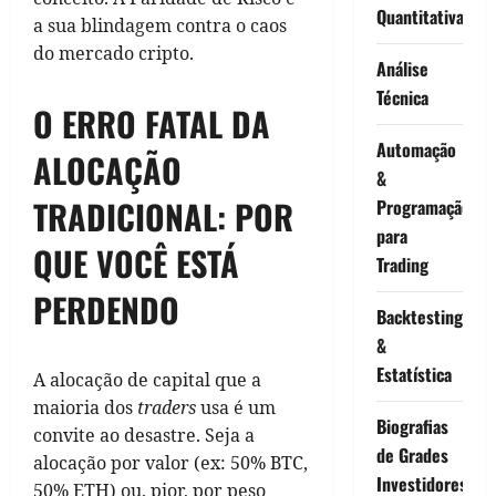
Quantitativa
a sua blindagem contra o caos
do mercado cripto.
Análise
Técnica
O ERRO FATAL DA
Automação
ALOCAÇÃO
&
TRADICIONAL: POR
Programação
para
QUE VOCÊ ESTÁ
Trading
PERDENDO
Backtesting
&
Estatística
A alocação de capital que a
maioria dos
traders
usa é um
Biografias
convite ao desastre. Seja a
de Grades
alocação por valor (ex: 50% BTC,
Investidores
50% ETH) ou, pior, por peso