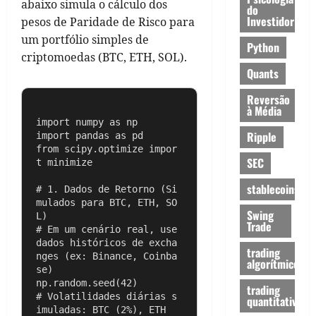
abaixo simula o cálculo dos
do
Investidor
pesos de Paridade de Risco para
um portfólio simples de
Python
criptomoedas (BTC, ETH, SOL).
Quants
Reversão
à Média
import numpy as np

Ripple
import pandas as pd

from scipy.optimize impor
SEC
t minimize

stablecoins
# 1. Dados de Retorno (Si
mulados para BTC, ETH, SO
Swing
L)

Trade
# Em um cenário real, use 
dados históricos de excha
trading
nges (ex: Binance, Coinba
algorítmico
se)

np.random.seed(42)

trading
# Volatilidades diárias s
quantitativo
imuladas: BTC (2%), ETH 