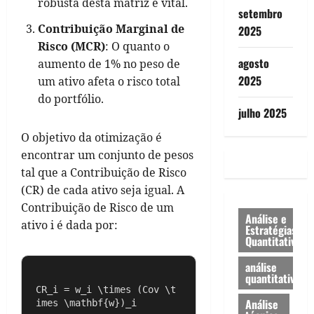
robusta desta matriz é vital.
setembro
Contribuição Marginal de
2025
Risco (MCR)
: O quanto o
agosto
aumento de 1% no peso de
2025
um ativo afeta o risco total
do portfólio.
julho 2025
O objetivo da otimização é
encontrar um conjunto de pesos
tal que a Contribuição de Risco
(CR) de cada ativo seja igual. A
Contribuição de Risco de um
Análise e
ativo i é dada por:
Estratégias
Quantitativa
análise
quantitativa
CR_i = w_i \times (Cov \t
Análise