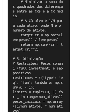
    # Minimizar a soma do
s quadrados das diferença
s entre as CRs e a CR méd
ia.

    # A CR alvo é 1/N par
a cada ativo, onde N é o 
número de ativos.

    target_cr = np.ones(l
en(pesos)) / len(pesos) 

    return np.sum((cr - t
arget_cr)**2)

# 5. Otimização

# Restrições: Pesos somam 
1 (full investment) e são 
positivos

restricoes = ({'type': 'e
q', 'fun': lambda w: np.s
um(w) - 1})

limites = tuple((0, 1) fo
r _ in range(num_ativos))

pesos_iniciais = np.array
([1/num_ativos] * num_ati
vos)
