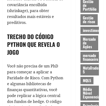
Gestão
covariância encolhida
de
Portfólio
(shrinkage), para obter
resultados mais estáveis e
Gestão
de risco
preditivos.
investimentos
TRECHO DO CÓDIGO
Mercado
de
PYTHON QUE REVELA O
Ações
JOGO
mercado
financeiro
Você não precisa de um PhD
MetaTrader
5
para começar a aplicar a
Paridade de Risco. Com Python
MQL5
e algumas bibliotecas de
Média
finanças quantitativas, você
Móvel
pode replicar a lógica central
Exponencial
dos fundos de hedge. O código
Psicologia