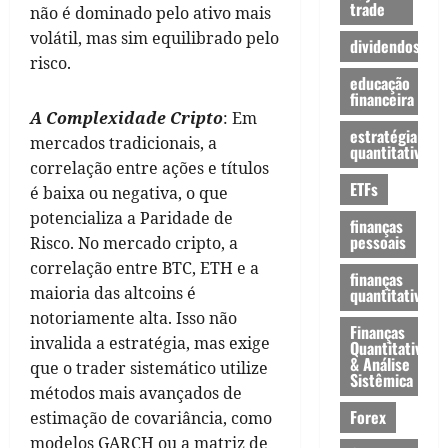
trade
não é dominado pelo ativo mais
volátil, mas sim equilibrado pelo
dividendos
risco.
educação
financeira
A Complexidade Cripto
: Em
estratégia
mercados tradicionais, a
quantitativa
correlação entre ações e títulos
ETFs
é baixa ou negativa, o que
potencializa a Paridade de
finanças
pessoais
Risco. No mercado cripto, a
correlação entre BTC, ETH e a
finanças
maioria das altcoins é
quantitativas
notoriamente alta. Isso não
Finanças
invalida a estratégia, mas exige
Quantitativas
& Análise
que o trader sistemático utilize
Sistêmica
métodos mais avançados de
Forex
estimação de covariância, como
modelos GARCH ou a matriz de