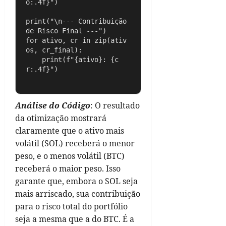
o:.4f}")

print("\n--- Contribuição 
de Risco Final ---")

for ativo, cr in zip(ativ
os, cr_final):

    print(f"{ativo}: {c
Análise do Código
: O resultado
da otimização mostrará
claramente que o ativo mais
volátil (SOL) receberá o menor
peso, e o menos volátil (BTC)
receberá o maior peso. Isso
garante que, embora o SOL seja
mais arriscado, sua contribuição
para o risco total do portfólio
seja a mesma que a do BTC. É a