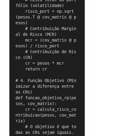
fólio (volatilidade)

    risco_port = np.sqrt
(pesos.T @ cov_matrix @ p
esos)

    # Contribuição Margin
al de Risco (MCR)

    mcr = (cov_matrix @ p
esos) / risco_port

    # Contribuição de Ris
co (CR)

    cr = pesos * mcr

    return cr

# 4. Função Objetivo (Min
imizar a diferença entre 
as CRs)

def funcao_objetivo_rp(pe
sos, cov_matrix):

    cr = calcula_risco_co
ntribuicao(pesos, cov_mat
rix)

    # O objetivo é que to
das as CRs sejam iguais.
