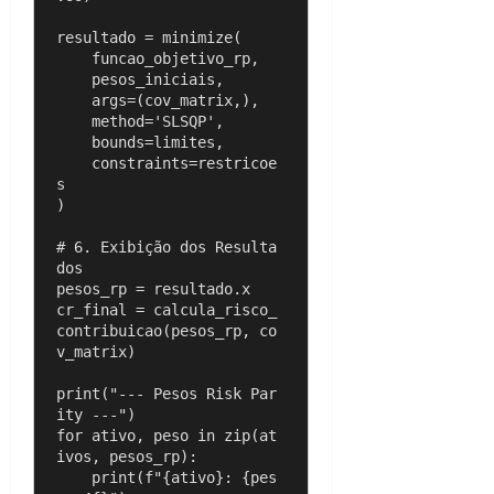
resultado = minimize(

    funcao_objetivo_rp,

    pesos_iniciais,

    args=(cov_matrix,),

    method='SLSQP',

    bounds=limites,

    constraints=restricoe
s

)

# 6. Exibição dos Resulta
dos

pesos_rp = resultado.x

cr_final = calcula_risco_
contribuicao(pesos_rp, co
v_matrix)

print("--- Pesos Risk Par
ity ---")

for ativo, peso in zip(at
ivos, pesos_rp):

    print(f"{ativo}: {pes