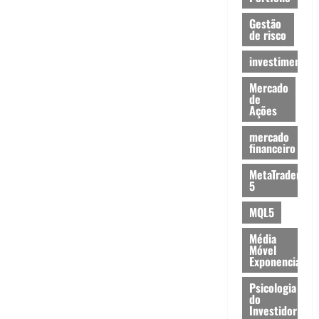
Gestão
de risco
investimentos
Mercado
de
Ações
mercado
financeiro
MetaTrader
5
MQL5
Média
Móvel
Exponencial
Psicologia
do
Investidor