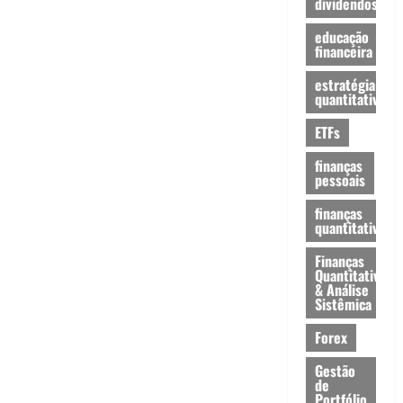
dividendos
educação
financeira
estratégia
quantitativa
ETFs
finanças
pessoais
finanças
quantitativas
Finanças
Quantitativas
& Análise
Sistêmica
Forex
Gestão
de
Portfólio