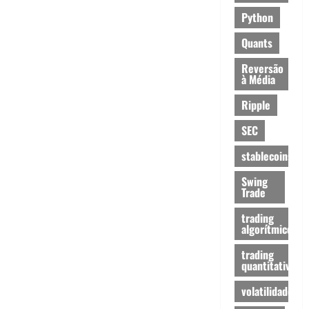
Python
Quants
Reversão
à Média
Ripple
SEC
stablecoins
Swing
Trade
trading
algorítmico
trading
quantitativo
volatilidade