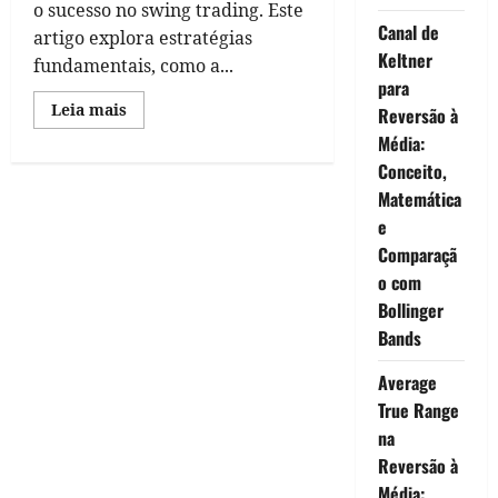
o sucesso no swing trading. Este
Canal de
artigo explora estratégias
Keltner
fundamentais, como a...
para
Read
Leia mais
Reversão à
more
about
Média:
Gerenciamento
Conceito,
de
Risco
Matemática
no
Swing
e
Trading
Comparaçã
o com
Bollinger
Bands
Average
True Range
na
Reversão à
Média: