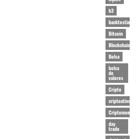
b3
backtesting
Bitcoin
Blockchain
Bolsa
bolsa
de
valores
Cripto
criptoativos
Criptomoedas
day
trade