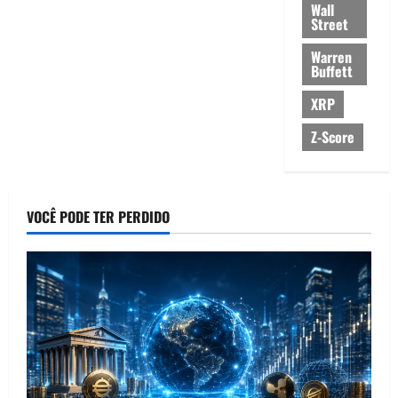
Wall
Street
Warren
Buffett
XRP
Z-Score
VOCÊ PODE TER PERDIDO