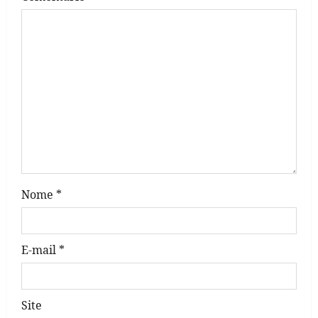
a
t
i
o
n
Nome
*
E-mail
*
Site