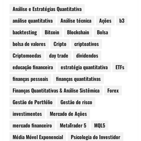
Análise e Estratégias Quantitativa
análise quantitativa
Análise técnica
Ações
b3
backtesting
Bitcoin
Blockchain
Bolsa
bolsa de valores
Cripto
criptoativos
Criptomoedas
day trade
dividendos
educação financeira
estratégia quantitativa
ETFs
finanças pessoais
finanças quantitativas
Finanças Quantitativas & Análise Sistêmica
Forex
Gestão de Portfólio
Gestão de risco
investimentos
Mercado de Ações
mercado financeiro
MetaTrader 5
MQL5
Média Móvel Exponencial
Psicologia do Investidor