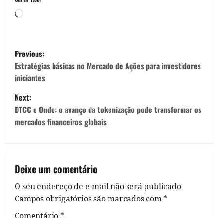
Carregando...
P
Previous:
o
Estratégias básicas no Mercado de Ações para investidores
iniciantes
s
Next:
t
DTCC e Ondo: o avanço da tokenização pode transformar os
mercados financeiros globais
n
a
v
Deixe um comentário
O seu endereço de e-mail não será publicado.
i
Campos obrigatórios são marcados com
*
g
Comentário
*