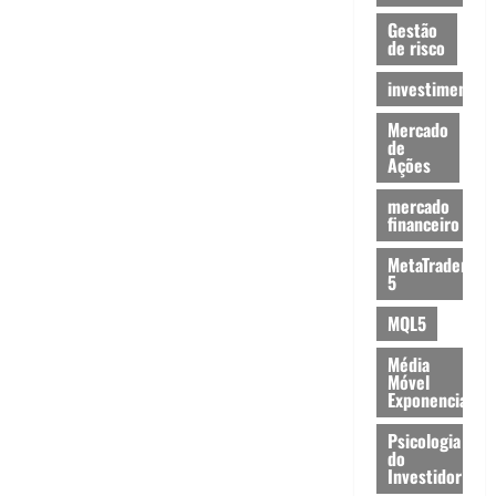
Gestão
de risco
investimentos
Mercado
de
Ações
mercado
financeiro
MetaTrader
5
MQL5
Média
Móvel
Exponencial
Psicologia
do
Investidor