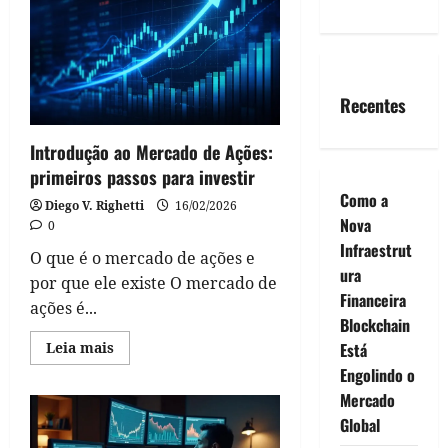
Recentes
Introdução ao Mercado de Ações:
primeiros passos para investir
Como a
Diego V. Righetti
16/02/2026
Nova
0
Infraestrut
O que é o mercado de ações e
ura
por que ele existe O mercado de
Financeira
ações é...
Blockchain
Read
Está
Leia mais
more
Engolindo o
about
Introdução
Mercado
ao
Mercado
Global
de
Ações: