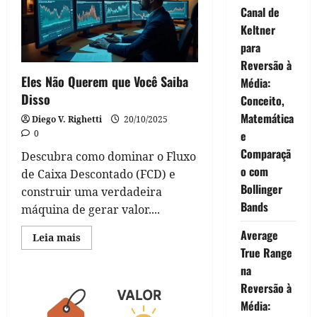
primeiros
Canal de
passos
para
Keltner
investir
para
Reversão à
Eles Não Querem que Você Saiba
Média:
Disso
Conceito,
Matemática
Diego V. Righetti
20/10/2025
e
0
Comparaçã
Descubra como dominar o Fluxo
o com
de Caixa Descontado (FCD) e
Bollinger
construir uma verdadeira
Bands
máquina de gerar valor....
Average
Read
Leia mais
more
True Range
about
Eles
na
Não
Reversão à
Querem
que
Média:
Você
Saiba