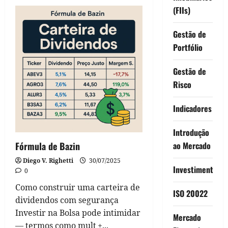
Gerenciamento
(FIIs)
de
Risco
no
Swing
Gestão de
Trading
Portfólio
Gestão de
Risco
Indicadores
Introdução
ao Mercado
Fórmula de Bazin
Diego V. Righetti
30/07/2025
Investimentos
0
Como construir uma carteira de
ISO 20022
dividendos com segurança
Investir na Bolsa pode intimidar
Mercado
— termos como mult +...