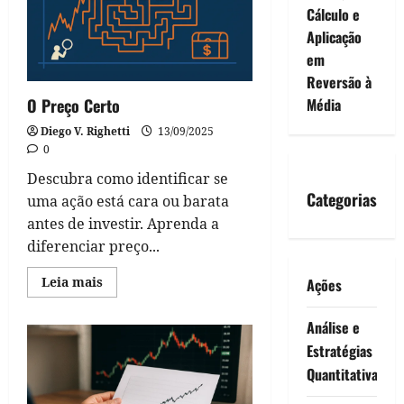
Cálculo e
Aplicação
em
Reversão à
Média
O Preço Certo
Diego V. Righetti
13/09/2025
0
Descubra como identificar se
Categorias
uma ação está cara ou barata
antes de investir. Aprenda a
diferenciar preço...
Read
Leia mais
Ações
more
about
O
Análise e
Preço
Certo
Estratégias
Quantitativa