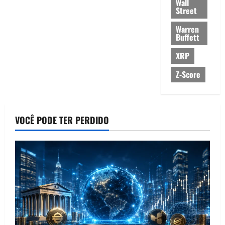
Wall
Street
Warren
Buffett
XRP
Z-Score
VOCÊ PODE TER PERDIDO