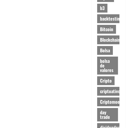
b3
backtesting
Bitcoin
Blockchain
Bolsa
bolsa
de
valores
Cripto
criptoativos
Criptomoedas
day
trade
dividendos