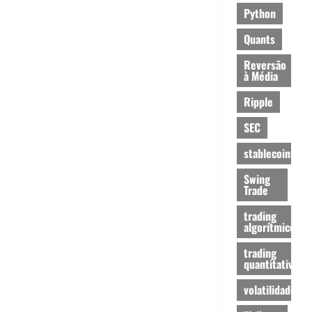
Python
Quants
Reversão
à Média
Ripple
SEC
stablecoins
Swing
Trade
trading
algorítmico
trading
quantitativo
volatilidade