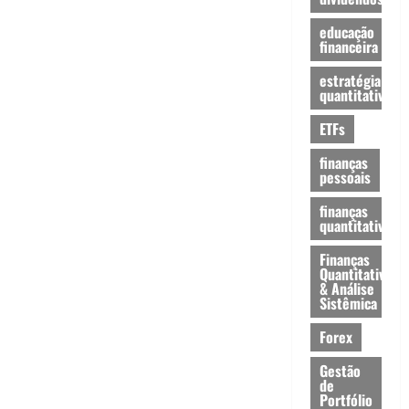
educação
financeira
estratégia
quantitativa
ETFs
finanças
pessoais
finanças
quantitativas
Finanças
Quantitativas
& Análise
Sistêmica
Forex
Gestão
de
Portfólio