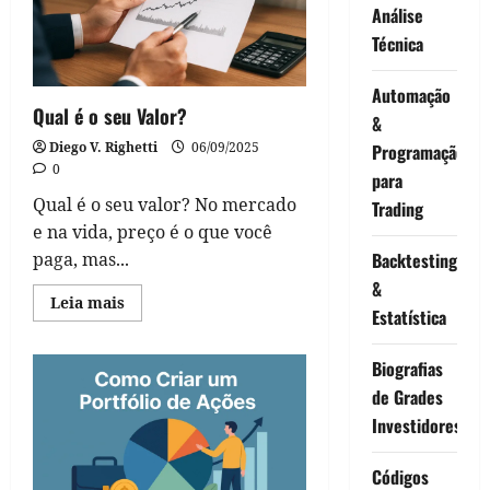
Análise
Técnica
Automação
Qual é o seu Valor?
&
Diego V. Righetti
06/09/2025
Programação
0
para
Qual é o seu valor? No mercado
Trading
e na vida, preço é o que você
paga, mas...
Backtesting
&
Read
Leia mais
Estatística
more
about
Qual
é
Biografias
o
seu
de Grades
Valor?
Investidores
Códigos