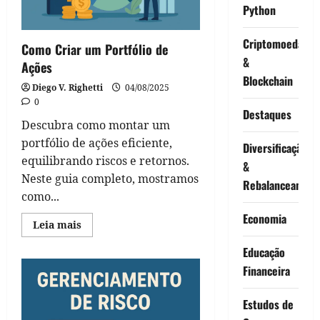
Python
Criptomoedas
Como Criar um Portfólio de
&
Ações
Blockchain
Diego V. Righetti
04/08/2025
0
Destaques
Descubra como montar um
portfólio de ações eficiente,
Diversificação
equilibrando riscos e retornos.
&
Neste guia completo, mostramos
Rebalanceament
como...
Economia
Read
Leia mais
more
about
Educação
Como
Criar
Financeira
um
Portfólio
de
Estudos de
Ações