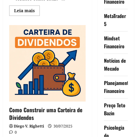
Financeiro
Read
Leia mais
more
MetaTrader
about
5
Fórmula
de
Bazin
Mindset
Financeiro
Notícias de
Mecado
Planejamento
Financeiro
Preço Teto
Como Construir uma Carteira de
Bazin
Dividendos
Diego V. Righetti
30/07/2025
Psicologia
0
do