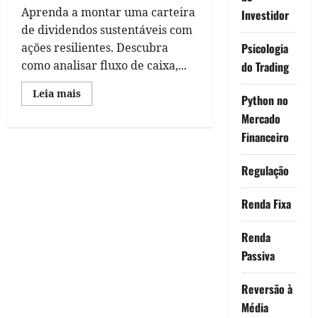
Aprenda a montar uma carteira
Investidor
de dividendos sustentáveis com
Psicologia
ações resilientes. Descubra
como analisar fluxo de caixa,...
do Trading
Read
Leia mais
Python no
more
about
Mercado
Como
Construir
Financeiro
uma
Carteira
de
Regulação
Dividendos
Renda Fixa
Renda
Passiva
Reversão à
Média