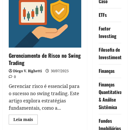
Caso
ETFs
Factor
Investing
Filosofia de
Gerenciamento de Risco no Swing
Investimento
Trading
Finanças
Diego V. Righetti
30/07/2025
0
Finanças
Gerenciar risco é essencial para
Quantitativas
o sucesso no swing trading. Este
& Análise
artigo explora estratégias
Sistêmica
fundamentais, como a...
Read
Leia mais
Fundos
more
about
Imobiliários