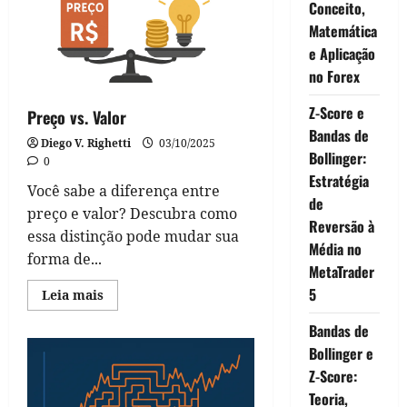
Conceito,
Disso
Matemática
e Aplicação
no Forex
Z-Score e
Preço vs. Valor
Bandas de
Diego V. Righetti
03/10/2025
Bollinger:
0
Estratégia
Você sabe a diferença entre
de
preço e valor? Descubra como
Reversão à
essa distinção pode mudar sua
Média no
forma de...
MetaTrader
5
Read
Leia mais
more
about
Bandas de
Preço
vs.
Bollinger e
Valor
Z-Score:
Teoria,