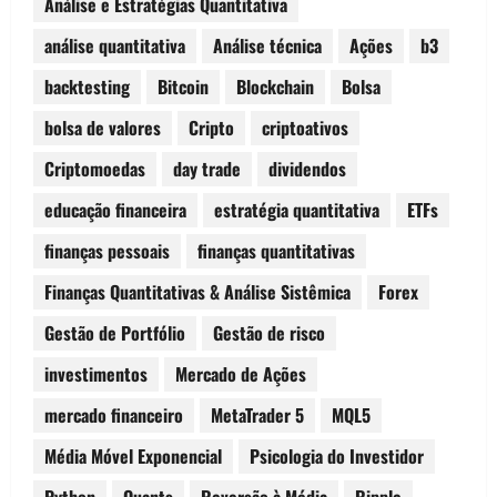
Análise e Estratégias Quantitativa
análise quantitativa
Análise técnica
Ações
b3
backtesting
Bitcoin
Blockchain
Bolsa
bolsa de valores
Cripto
criptoativos
Criptomoedas
day trade
dividendos
educação financeira
estratégia quantitativa
ETFs
finanças pessoais
finanças quantitativas
Finanças Quantitativas & Análise Sistêmica
Forex
Gestão de Portfólio
Gestão de risco
investimentos
Mercado de Ações
mercado financeiro
MetaTrader 5
MQL5
Média Móvel Exponencial
Psicologia do Investidor