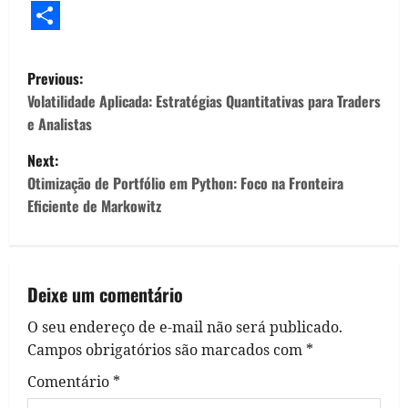
WhatsApp
Facebook
LinkedIn
X
Threads
Telegram
Reddit
Copy
Flipb
Link
Share
P
Previous:
o
Volatilidade Aplicada: Estratégias Quantitativas para Traders
e Analistas
s
Next:
t
Otimização de Portfólio em Python: Foco na Fronteira
Eficiente de Markowitz
n
a
v
Deixe um comentário
O seu endereço de e-mail não será publicado.
i
Campos obrigatórios são marcados com
*
g
Comentário
*