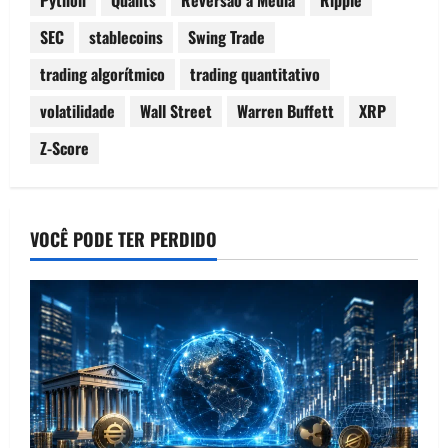
Python
Quants
Reversão à Média
Ripple
SEC
stablecoins
Swing Trade
trading algorítmico
trading quantitativo
volatilidade
Wall Street
Warren Buffett
XRP
Z-Score
VOCÊ PODE TER PERDIDO