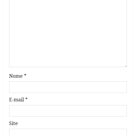
a
t
i
o
n
Nome
*
E-mail
*
Site