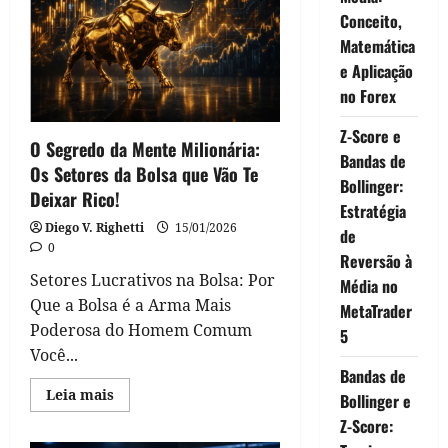
Ações:
Conceito,
primeiros
passos
Matemática
para
investir
e Aplicação
no Forex
Z-Score e
O Segredo da Mente Milionária:
Bandas de
Os Setores da Bolsa que Vão Te
Bollinger:
Deixar Rico!
Estratégia
Diego V. Righetti
15/01/2026
de
0
Reversão à
Setores Lucrativos na Bolsa: Por
Média no
Que a Bolsa é a Arma Mais
MetaTrader
Poderosa do Homem Comum
5
Você...
Bandas de
Read
Leia mais
Bollinger e
more
about
Z-Score:
O