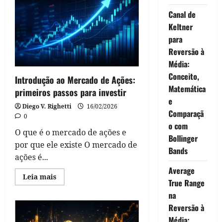
Mercado
de
Canal de
Ações
para
Keltner
investidores
iniciantes
para
Reversão à
Média:
Conceito,
Introdução ao Mercado de Ações:
Matemática
primeiros passos para investir
e
Diego V. Righetti
16/02/2026
Comparaçã
0
o com
O que é o mercado de ações e
Bollinger
por que ele existe O mercado de
Bands
ações é...
Average
Read
Leia mais
True Range
more
about
na
Introdução
ao
Reversão à
Mercado
de
Média: