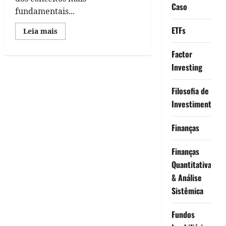
Caso
fundamentais...
ETFs
Read
Leia mais
more
about
5
Factor
Métodos
Investing
para
Medir
a
Volatilidade
Filosofia de
de
uma
Investimento
Ação
em
Python
Finanças
Finanças
Quantitativas
& Análise
Sistêmica
Fundos