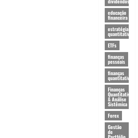
dividendos
educação
financeira
estratégia
quantitativa
ETFs
finanças
pessoais
finanças
quantitativas
Finanças
Quantitativas
& Análise
Sistêmica
Forex
Gestão
de
Portfólio