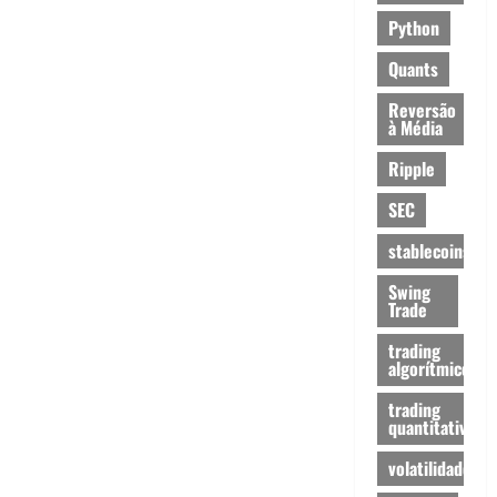
Python
Quants
Reversão
à Média
Ripple
SEC
stablecoins
Swing
Trade
trading
algorítmico
trading
quantitativo
volatilidade