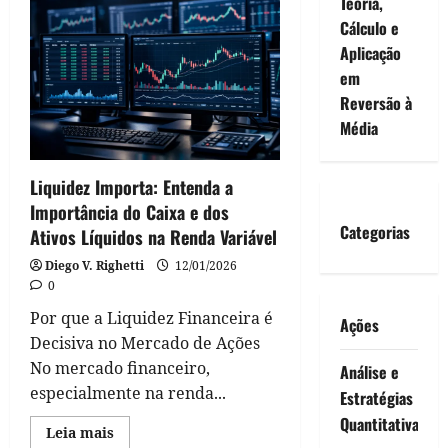
Teoria,
Segredo
da
Cálculo e
Mente
Milionária:
Aplicação
Os
Setores
em
da
Bolsa
Reversão à
que
Média
Vão
Te
Deixar
Rico!
Liquidez Importa: Entenda a
Importância do Caixa e dos
Categorias
Ativos Líquidos na Renda Variável
Diego V. Righetti
12/01/2026
0
Por que a Liquidez Financeira é
Ações
Decisiva no Mercado de Ações
No mercado financeiro,
Análise e
especialmente na renda...
Estratégias
Quantitativa
Read
Leia mais
more