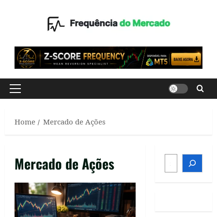
Skip
to
content
Primary
Menu
Home
Mercado de Ações
SEARCH
Mercado de Ações