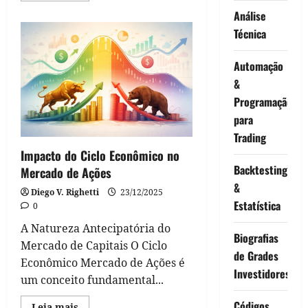
about
Análise
Liquidez
Importa:
Técnica
Entenda
a
Importância
Automação
do
Caixa
&
e
dos
Programação
Ativos
Líquidos
para
na
Renda
Trading
Variável
Impacto do Ciclo Econômico no
Backtesting
Mercado de Ações
&
Diego V. Righetti
23/12/2025
Estatística
0
A Natureza Antecipatória do
Biografias
Mercado de Capitais O Ciclo
de Grades
Econômico Mercado de Ações é
Investidores
um conceito fundamental...
Códigos
Read
Leia mais