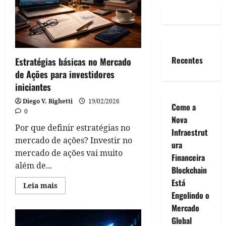
Recentes
Estratégias básicas no Mercado
de Ações para investidores
iniciantes
Diego V. Righetti
19/02/2026
Como a
0
Nova
Por que definir estratégias no
Infraestrut
mercado de ações? Investir no
ura
mercado de ações vai muito
Financeira
além de...
Blockchain
Está
Read
Leia mais
more
Engolindo o
about
Estratégias
Mercado
básicas
Global
no