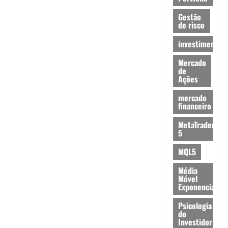
Gestão
de risco
investimentos
Mercado
de
Ações
mercado
financeiro
MetaTrader
5
MQL5
Média
Móvel
Exponencial
Psicologia
do
Investidor