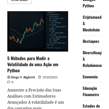
more
Python
about
Impacto
do
Ciclo
Criptomoedas
Econômico
&
no
Mercado
Blockchain
de
Ações
Destaques
Diversificação
5 Métodos para Medir a
&
Volatilidade de uma Ação em
Rebalanceament
Python
Economia
Diego V. Righetti
29/10/2025
0
Educação
Aumente a Precisão das Suas
Financeira
Análises com Estimadores
Avançados A volatilidade é um
Estudos de
dos conceitos mais