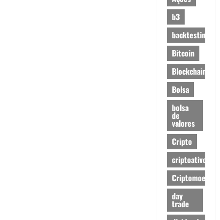
b3
backtesting
Bitcoin
Blockchain
Bolsa
bolsa
de
valores
Cripto
criptoativos
Criptomoedas
day
trade