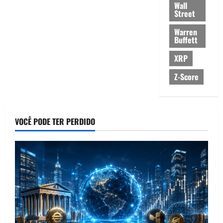
Wall
Street
Warren
Buffett
XRP
Z-Score
VOCÊ PODE TER PERDIDO