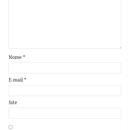
a
t
i
o
n
Nome
*
E-mail
*
Site