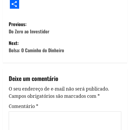
WhatsApp
Facebook
LinkedIn
X
Threads
Telegram
Reddit
Copy
Flipb
Link
Share
P
Previous:
o
Do Zero ao Investidor
Next:
s
Bolsa: O Caminho do Dinheiro
t
n
Deixe um comentário
a
O seu endereço de e-mail não será publicado.
v
Campos obrigatórios são marcados com
*
i
Comentário
*
g