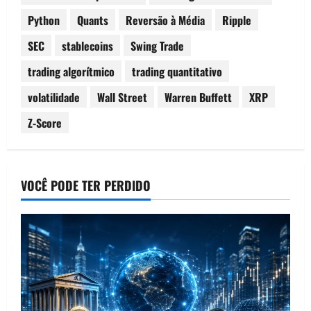
Python
Quants
Reversão à Média
Ripple
SEC
stablecoins
Swing Trade
trading algorítmico
trading quantitativo
volatilidade
Wall Street
Warren Buffett
XRP
Z-Score
VOCÊ PODE TER PERDIDO