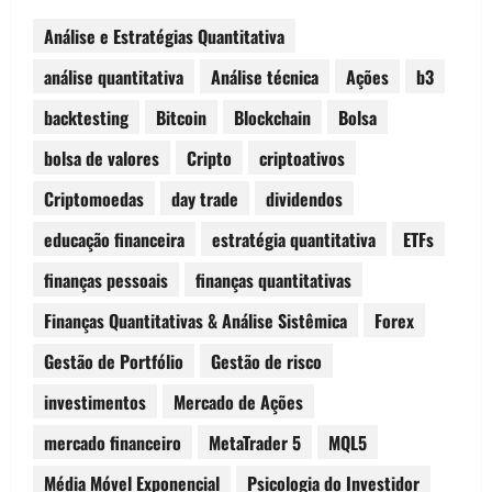
Análise e Estratégias Quantitativa
análise quantitativa
Análise técnica
Ações
b3
backtesting
Bitcoin
Blockchain
Bolsa
bolsa de valores
Cripto
criptoativos
Criptomoedas
day trade
dividendos
educação financeira
estratégia quantitativa
ETFs
finanças pessoais
finanças quantitativas
Finanças Quantitativas & Análise Sistêmica
Forex
Gestão de Portfólio
Gestão de risco
investimentos
Mercado de Ações
mercado financeiro
MetaTrader 5
MQL5
Média Móvel Exponencial
Psicologia do Investidor