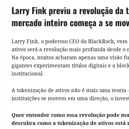
WhatsApp
Facebook
LinkedIn
X
Threads
Telegram
Reddit
Copy
Flipb
Sh
Larry Fink previu a revolução da 
Link
mercado inteiro começa a se mov
Larry Fink, o poderoso CEO da BlackRock, vem 
ativos será a revolução mais profunda desde o 
Na época, muitos acharam apenas uma visão futur
gigantes experimentam títulos digitais e a blo
institucional.
A tokenização de ativos não é mais uma teoria
instituições se movem em uma direção, o invest
Quer entender como essa revolução pode mud
descubra como a tokenização de ativos está 