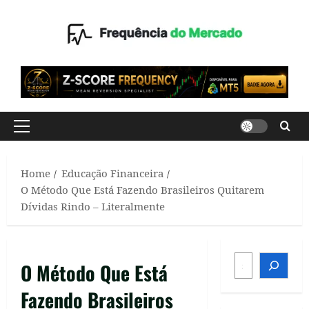
Skip
to
content
Primary
Menu
Home
Educação Financeira
O Método Que Está Fazendo Brasileiros Quitarem
Dívidas Rindo – Literalmente
SEARCH
O Método Que Está
Fazendo Brasileiros