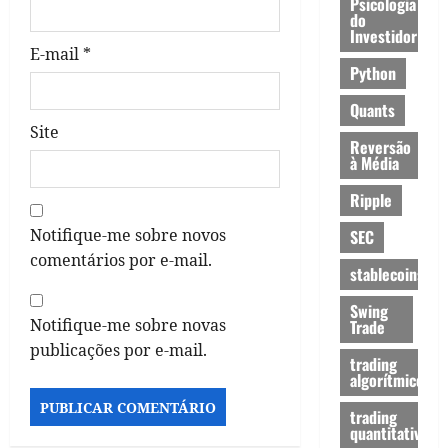
Psicologia
do
Investidor
E-mail
*
Python
Quants
Site
Reversão
à Média
Ripple
Notifique-me sobre novos
SEC
comentários por e-mail.
stablecoins
Swing
Notifique-me sobre novas
Trade
publicações por e-mail.
trading
algorítmico
trading
quantitativo