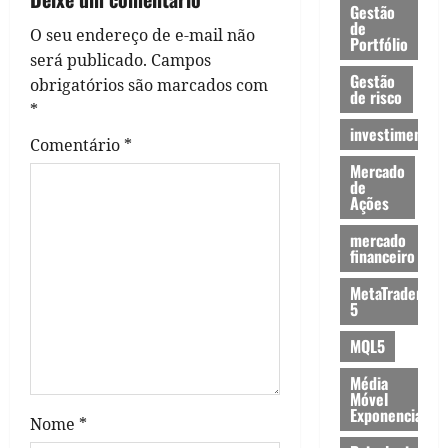
v
Gestão
de
O seu endereço de e-mail não
i
Portfólio
será publicado.
Campos
Gestão
g
obrigatórios são marcados com
de risco
*
a
investimentos
Comentário
*
t
Mercado
de
Ações
i
mercado
o
financeiro
MetaTrader
n
5
MQL5
Média
Móvel
Exponencial
Nome
*