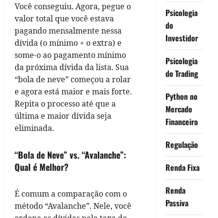
Você conseguiu. Agora, pegue o
Psicologia
valor total que você estava
do
pagando mensalmente nessa
Investidor
dívida (o mínimo + o extra) e
some-o ao pagamento mínimo
Psicologia
da próxima dívida da lista. Sua
do Trading
“bola de neve” começou a rolar
e agora está maior e mais forte.
Python no
Repita o processo até que a
Mercado
última e maior dívida seja
Financeiro
eliminada.
Regulação
“Bola de Neve” vs. “Avalanche”:
Qual é Melhor?
Renda Fixa
Renda
É comum a comparação com o
Passiva
método “Avalanche”. Nele, você
ordena as dívidas pela taxa de