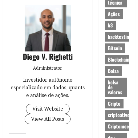
técnica
Ações
b3
backtesting
Bitcoin
Diego V. Righetti
Blockchain
Administrator
Bolsa
Investidor autônomo
bolsa
de
especializado em dados, quants
valores
e análise de ações.
Cripto
Visit Website
criptoativos
View All Posts
Criptomoedas
day