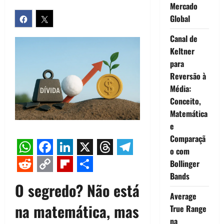
Mercado
Global
Canal de
Keltner
para
Reversão à
Média:
Conceito,
Matemática
e
Comparaçã
o com
WhatsApp
Facebook
LinkedIn
X
Threads
Telegram
Bollinger
Reddit
Copy
Flipboard
Share
Bands
O segredo? Não está
Link
Average
na matemática, mas
True Range
na