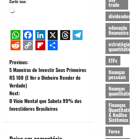
Curtir isso:
trade
Carregando...
dividendos
educação
financeira
WhatsApp
Facebook
LinkedIn
X
Threads
Telegram
estratégia
quantitativa
Reddit
Copy
Flipboard
Share
ETFs
P
Previous:
Link
5 Maneiras de Investir Seus Primeiros
finanças
o
pessoais
R$ 100 (E Ver o Dinheiro Render de
Verdade)
s
finanças
Next:
quantitativas
t
O Vício Mental que Sabota 99% dos
Finanças
Investidores Brasileiros
Quantitativas
n
& Análise
Sistêmica
a
Forex
Deixe um comentário