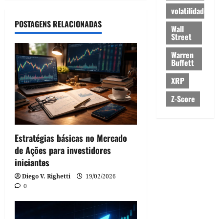
volatilidade
POSTAGENS RELACIONADAS
Wall
Street
Warren
Buffett
XRP
Z-Score
Estratégias básicas no Mercado
de Ações para investidores
iniciantes
Diego V. Righetti
19/02/2026
0