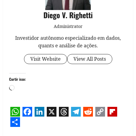
Diego V. Righetti
Administrator
Investidor autônomo especializado em dados,
quants e análise de ações.
Visit Website
View All Posts
Curtir isso:
Carregando...
WhatsApp
Facebook
LinkedIn
X
Threads
Telegram
Reddit
Copy
Flipb
Link
Share