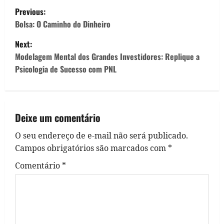
P
Previous:
o
Bolsa: O Caminho do Dinheiro
Next:
s
Modelagem Mental dos Grandes Investidores: Replique a
t
Psicologia de Sucesso com PNL
n
a
Deixe um comentário
v
O seu endereço de e-mail não será publicado.
Campos obrigatórios são marcados com
*
i
Comentário
*
g
a
t