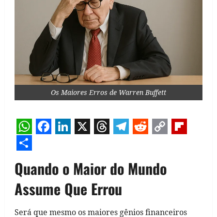
Os Maiores Erros de Warren Buffett
WhatsApp
Facebook
LinkedIn
X
Threads
Telegram
Reddit
Copy
Flipb
Link
Share
Quando o Maior do Mundo
Assume Que Errou
Será que mesmo os maiores gênios financeiros