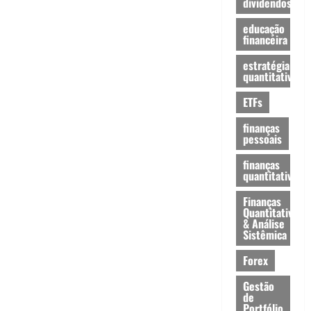
dividendos
educação
financeira
estratégia
quantitativa
ETFs
finanças
pessoais
finanças
quantitativas
Finanças
Quantitativas
& Análise
Sistêmica
Forex
Gestão
de
Portfólio