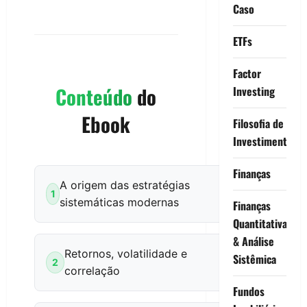
Caso
ETFs
Factor
Conteúdo
do
Investing
Ebook
Filosofia de
Investimento
Finanças
A origem das estratégias
1
sistemáticas modernas
Finanças
Quantitativas
& Análise
Retornos, volatilidade e
Sistêmica
2
correlação
Fundos