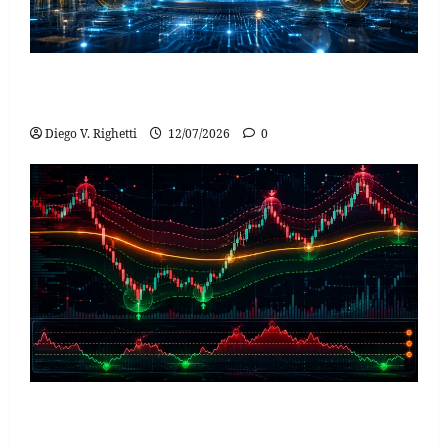
Como a Nova Infraestrutura Financeira Blockchain
Está Engolindo o Mercado Global
Diego V. Righetti
12/07/2026
0
Canal de Keltner para Reversão à Média: Conceito,
Matemática e Comparação com Bollinger Bands