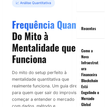
📈 Análise Quantitativa
Frequência Quants
Recentes
Do Mito à
Mentalidade que
Como a
Funciona
Nova
Infraestrut
ura
Do mito do setup perfeito à
Financeira
mentalidade quantitativa que
Blockchain
realmente funciona. Um guia direto
Está
Engolindo o
para quem quer sair do improviso e
Mercado
começar a entender o mercado
Global
com dados, método e