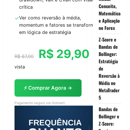
Conceito,
crítica
Matemática
Ver como reversão à média,
✓
e Aplicação
momentum e fatores se transformam
no Forex
em lógica de estratégia
Z-Score e
Bandas de
R$ 29,90
Bollinger:
R$ 67,00
à
Estratégia
vista
de
Reversão à
Média no
⚡ Comprar Agora →
MetaTrader
5
Pagamento seguro via Hotmart
Bandas de
Bollinger e
Z-Score: