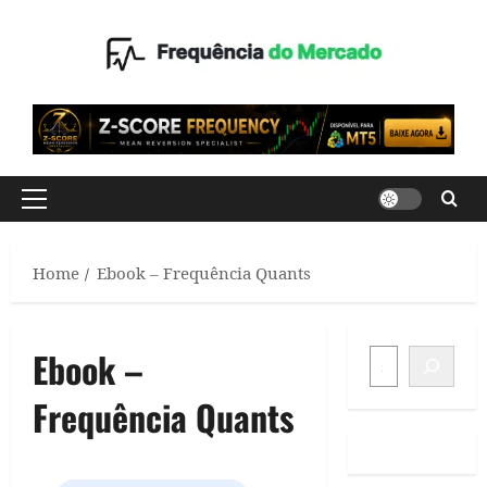
Skip
to
content
Primary
Menu
Home
Ebook – Frequência Quants
Ebook –
SEARCH
Frequência Quants