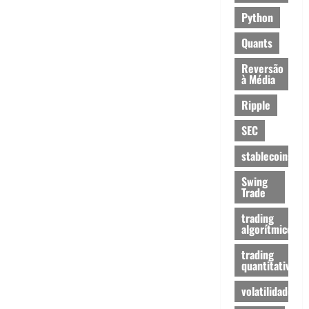
Python
Quants
Reversão
à Média
Ripple
SEC
stablecoins
Swing
Trade
trading
algorítmico
trading
quantitativo
volatilidade