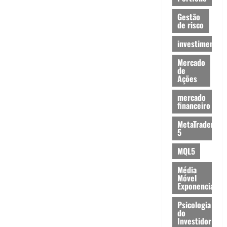
Gestão
de risco
investimentos
Mercado
de
Ações
mercado
financeiro
MetaTrader
5
MQL5
Média
Móvel
Exponencial
Psicologia
do
Investidor