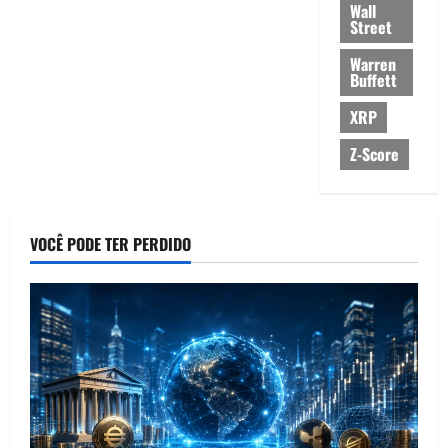
Wall
Street
Warren
Buffett
XRP
Z-Score
VOCÊ PODE TER PERDIDO