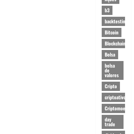
b3
backtesting
Bitcoin
Blockchain
Bolsa
bolsa
de
valores
Cripto
criptoativos
Criptomoedas
day
trade