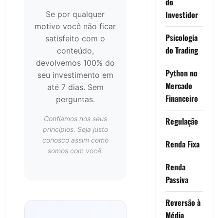
do
Investidor
Se por qualquer
motivo você não ficar
Psicologia
satisfeito com o
do Trading
conteúdo,
devolvemos 100% do
Python no
seu investimento em
Mercado
até 7 dias. Sem
Financeiro
perguntas.
Confiamos nos seus
Regulação
princípios. Seja justo
conosco assim como
Renda Fixa
somos com você.
Renda
Passiva
Reversão à
Média