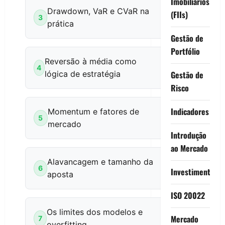
Imobiliários
Drawdown, VaR e CVaR na
(FIIs)
3
prática
Gestão de
Portfólio
Reversão à média como
4
lógica de estratégia
Gestão de
Risco
Indicadores
Momentum e fatores de
5
mercado
Introdução
ao Mercado
Alavancagem e tamanho da
6
Investimentos
aposta
ISO 20022
Os limites dos modelos e
Mercado
7
overfitting