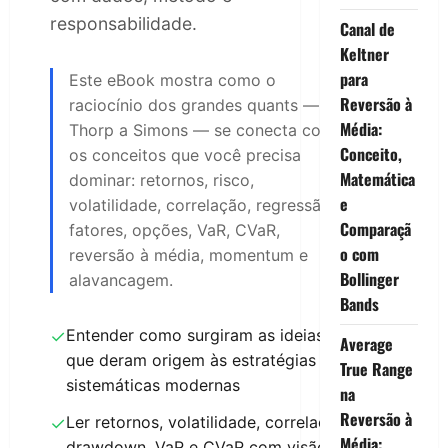
responsabilidade.
Canal de
Keltner
para
Este eBook mostra como o
Reversão à
raciocínio dos grandes quants — de
Média:
Thorp a Simons — se conecta com
Conceito,
os conceitos que você precisa
Matemática
dominar: retornos, risco,
e
volatilidade, correlação, regressão,
Comparaçã
fatores, opções, VaR, CVaR,
o com
reversão à média, momentum e
Bollinger
alavancagem.
Bands
Entender como surgiram as ideias
✓
Average
que deram origem às estratégias
True Range
sistemáticas modernas
na
Reversão à
Ler retornos, volatilidade, correlação,
✓
Média:
drawdown, VaR e CVaR com visão