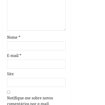
n
Nome
*
E-mail
*
Site
Notifique-me sobre novos
comentários por e-mail.