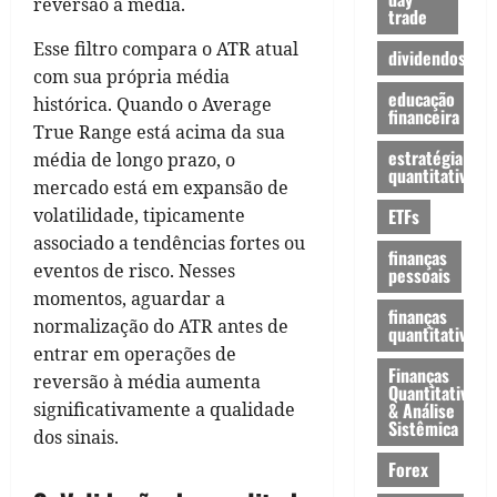
reversão à média.
trade
Esse filtro compara o ATR atual
dividendos
com sua própria média
educação
histórica. Quando o Average
financeira
True Range está acima da sua
estratégia
média de longo prazo, o
quantitativa
mercado está em expansão de
volatilidade, tipicamente
ETFs
associado a tendências fortes ou
finanças
eventos de risco. Nesses
pessoais
momentos, aguardar a
finanças
normalização do ATR antes de
quantitativas
entrar em operações de
Finanças
reversão à média aumenta
Quantitativas
significativamente a qualidade
& Análise
Sistêmica
dos sinais.
Forex