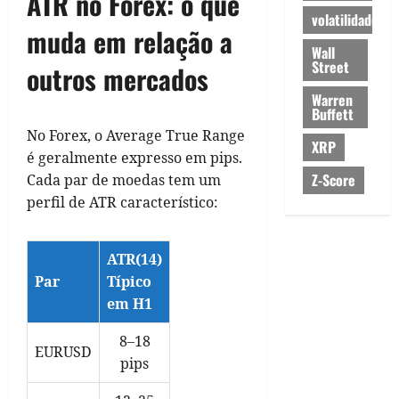
ATR no Forex: o que
volatilidade
muda em relação a
Wall
Street
outros mercados
Warren
Buffett
No Forex, o Average True Range
XRP
é geralmente expresso em pips.
Z-Score
Cada par de moedas tem um
perfil de ATR característico:
ATR(14)
Par
Típico
em H1
8–18
EURUSD
pips