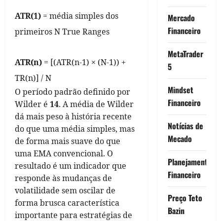
ATR(1)
= média simples dos
Mercado
Financeiro
primeiros N True Ranges
MetaTrader
ATR(n)
= [(ATR(n-1) × (N-1)) +
5
TR(n)] / N
Mindset
O período padrão definido por
Financeiro
Wilder é
14
. A média de Wilder
dá mais peso à história recente
Notícias de
do que uma média simples, mas
Mecado
de forma mais suave do que
uma EMA convencional. O
Planejamento
resultado é um indicador que
Financeiro
responde às mudanças de
volatilidade sem oscilar de
Preço Teto
forma brusca característica
Bazin
importante para estratégias de