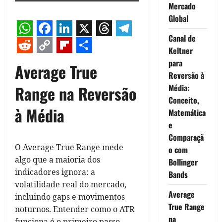
Mercado
Global
Canal de
WhatsApp
Facebook
LinkedIn
X
Threads
Telegram
Keltner
Reddit
Copy
Flipboard
Share
para
Average True
Link
Reversão à
Range na Reversão
Média:
Conceito,
à Média
Matemática
e
Comparaçã
O Average True Range mede
o com
algo que a maioria dos
Bollinger
indicadores ignora: a
Bands
volatilidade real do mercado,
Average
incluindo gaps e movimentos
True Range
noturnos. Entender como o ATR
na
funciona é o primeiro passo