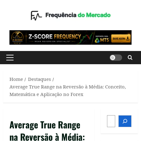
Skip
to
content
Primary
Menu
Home
Destaques
Average True Range na Reversão à Média: Conceito,
Matemática e Aplicação no Forex
SEARCH
Average True Range
na Reversão à Média: