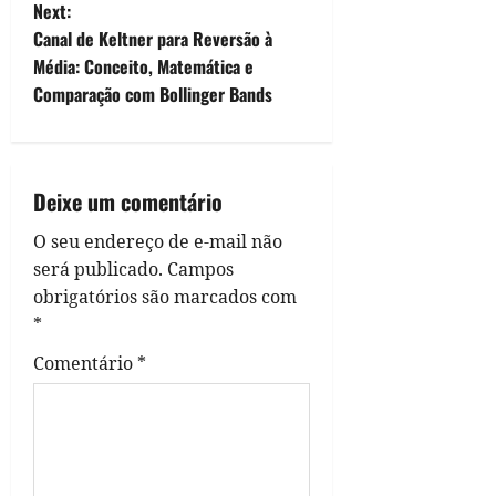
s
Next:
t
Canal de Keltner para Reversão à
Média: Conceito, Matemática e
n
Comparação com Bollinger Bands
a
v
Deixe um comentário
i
O seu endereço de e-mail não
g
será publicado.
Campos
obrigatórios são marcados com
a
*
t
Comentário
*
i
o