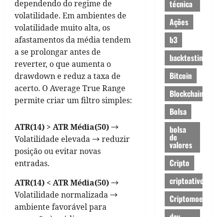
dependendo do regime de
técnica
volatilidade. Em ambientes de
Ações
volatilidade muito alta, os
b3
afastamentos da média tendem
a se prolongar antes de
backtesting
reverter, o que aumenta o
Bitcoin
drawdown e reduz a taxa de
acerto. O Average True Range
Blockchain
permite criar um filtro simples:
Bolsa
ATR(14) > ATR Média(50)
→
bolsa
de
Volatilidade elevada → reduzir
valores
posição ou evitar novas
Cripto
entradas.
criptoativos
ATR(14) < ATR Média(50)
→
Volatilidade normalizada →
Criptomoedas
ambiente favorável para
day