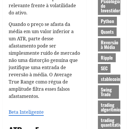
Psicologia
relevante frente à volatilidade
do
Investidor
do ativo.
Python
Quando o preço se afasta da
média em um valor inferior a
Quants
um ATR, parte desse
Reversão
afastamento pode ser
à Média
simplesmente ruído de mercado
Ripple
não uma distorção genuína que
justifique uma entrada de
SEC
reversão à média. O Average
stablecoins
True Range como régua de
amplitude filtra esses falsos
Swing
Trade
afastamentos.
trading
algorítmico
Beta Inteligente
trading
quantitativo