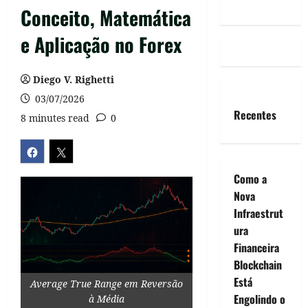
Conceito, Matemática
e Aplicação no Forex
Diego V. Righetti
03/07/2026
Recentes
8 minutes read
0
Como a
Nova
Infraestrut
ura
Financeira
Blockchain
Está
Average True Range em Reversão
Engolindo o
à Média