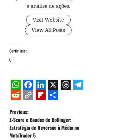
e análise de ações.
Visit Website
View All Posts
Curtir isso:
Carregando...
WhatsApp
Facebook
LinkedIn
X
Threads
Telegram
Reddit
Copy
Flipboard
Share
P
Previous:
Link
Z-Score e Bandas de Bollinger:
o
Estratégia de Reversão à Média no
MetaTrader 5