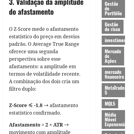
3. Validação da amplitude
Gestão
de
do afastamento
Portfólio
Gestão
de risco
O Z-Score mede o afastamento
estatístico do preço em desvios
investimentos
padrão. O Average True Range
Mercado
oferece uma segunda
de
perspectiva sobre esse
Ações
afastamento: a amplitude em
mercado
termos de volatilidade recente.
financeiro
A combinação dos dois cria um
MetaTrader
filtro duplo:
5
MQL5
Z-Score ≤ -1.8
→ afastamento
estatístico confirmado.
Média
Móvel
Exponencial
Afastamento > 2 × ATR
→
movimento com amplitude