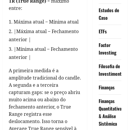
TR (True Range)
= máximo
entre:
Estudos de
Caso
Máxima atual − Mínima atual
ETFs
|Máxima atual − Fechamento
anterior |
Factor
|Mínima atual − Fechamento
Investing
anterior |
Filosofia de
A primeira medida é a
Investimento
amplitude tradicional do candle.
A segunda e a terceira
Finanças
capturam gaps: se o preço abriu
muito acima ou abaixo do
Finanças
fechamento anterior, o True
Quantitativas
Range registra esse
& Análise
deslocamento. Isso torna o
Sistêmica
Average True Range sensível à