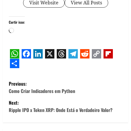
Visit Website
View All Posts
Curtir isso:
Carregando...
WhatsApp
Facebook
LinkedIn
X
Threads
Telegram
Reddit
Copy
Flipb
Link
Share
P
Previous:
o
Como Criar Indicadores em Python
Next:
s
Ripple IPO x Token XRP: Onde Está o Verdadeiro Valor?
t
n