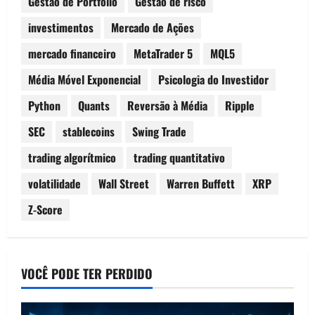
Gestão de Portfólio
Gestão de risco
investimentos
Mercado de Ações
mercado financeiro
MetaTrader 5
MQL5
Média Móvel Exponencial
Psicologia do Investidor
Python
Quants
Reversão à Média
Ripple
SEC
stablecoins
Swing Trade
trading algorítmico
trading quantitativo
volatilidade
Wall Street
Warren Buffett
XRP
Z-Score
VOCÊ PODE TER PERDIDO