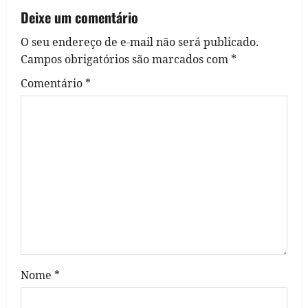
Deixe um comentário
a
O seu endereço de e-mail não será publicado.
v
Campos obrigatórios são marcados com
*
i
Comentário
*
g
a
t
i
o
n
Nome
*