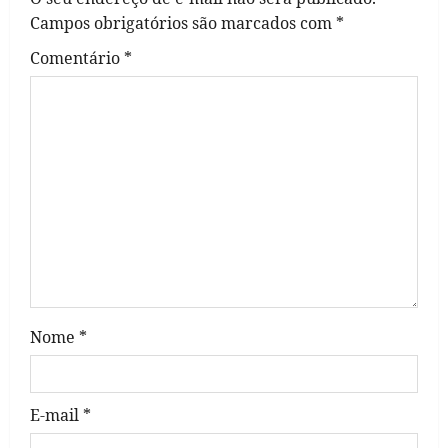
i
Campos obrigatórios são marcados com
*
g
Comentário
*
a
t
i
o
n
Nome
*
E-mail
*