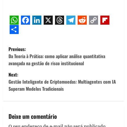
WhatsApp
Facebook
LinkedIn
X
Threads
Telegram
Reddit
Copy
Flipb
Link
Share
P
Previous:
o
Da Teoria à Prática: como aplicar análise quantitativa
avançada na gestão de risco institucional
s
Next:
t
Gestão Inteligente de Criptomoedas: Multiagentes com IA
Superam Modelos Tradicionais
n
a
v
Deixe um comentário
O seu endereço de e-mail não será publicado.