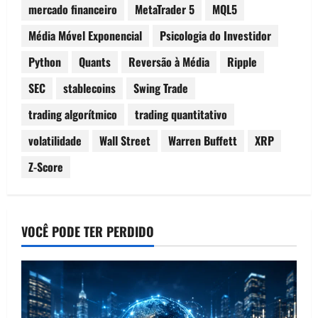
mercado financeiro
MetaTrader 5
MQL5
Média Móvel Exponencial
Psicologia do Investidor
Python
Quants
Reversão à Média
Ripple
SEC
stablecoins
Swing Trade
trading algorítmico
trading quantitativo
volatilidade
Wall Street
Warren Buffett
XRP
Z-Score
VOCÊ PODE TER PERDIDO