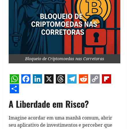
Bloqueio de Criptomoedas nas Corretoras
WhatsApp
Facebook
LinkedIn
X
Threads
Telegram
Reddit
Copy
Flipb
Link
Share
A Liberdade em Risco?
Imagine acordar em uma manhã comum, abrir
seu aplicativo de investimentos e perceber que